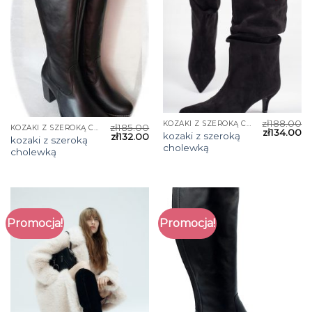
zł
188.00
KOZAKI Z SZEROKĄ CHOLEWKĄ
zł
185.00
KOZAKI Z SZEROKĄ CHOLEWKĄ
zł
134.00
kozaki z szeroką
zł
132.00
kozaki z szeroką
cholewką
cholewką
Promocja!
Promocja!