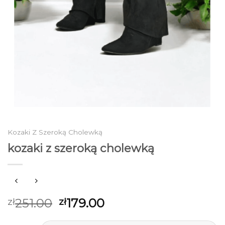
Kozaki Z Szeroką Cholewką
kozaki z szeroką cholewką
251.00
179.00
zł
zł