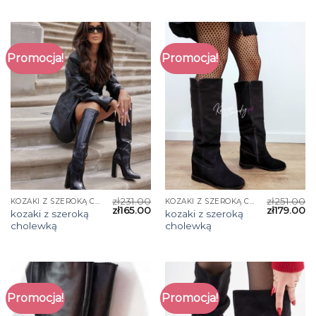
Promocja!
Promocja!
zł
231.00
zł
251.00
KOZAKI Z SZEROKĄ CHOLEWKĄ
KOZAKI Z SZEROKĄ CHOLEWKĄ
zł
165.00
zł
179.00
kozaki z szeroką
kozaki z szeroką
cholewką
cholewką
Promocja!
Promocja!