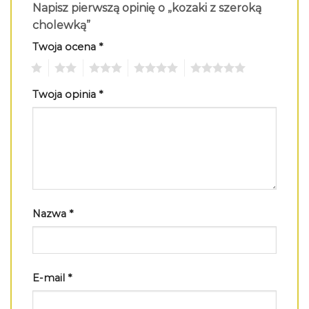
Napisz pierwszą opinię o „kozaki z szeroką
cholewką”
Twoja ocena
*
1
2
3
4
5
Twoja opinia
*
Nazwa
*
E-mail
*