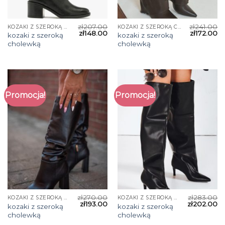
zł
207.00
zł
241.00
KOZAKI Z SZEROKĄ CHOLEWKĄ
KOZAKI Z SZEROKĄ CHOLEWKĄ
zł
148.00
zł
172.00
kozaki z szeroką
kozaki z szeroką
cholewką
cholewką
Promocja!
Promocja!
zł
270.00
zł
283.00
KOZAKI Z SZEROKĄ CHOLEWKĄ
KOZAKI Z SZEROKĄ CHOLEWKĄ
zł
193.00
zł
202.00
kozaki z szeroką
kozaki z szeroką
cholewką
cholewką