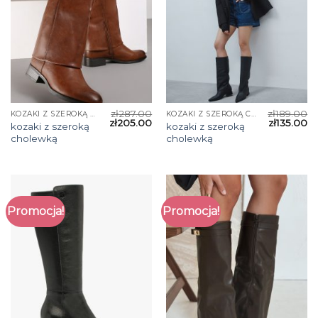
zł
287.00
zł
189.00
KOZAKI Z SZEROKĄ CHOLEWKĄ
KOZAKI Z SZEROKĄ CHOLEWKĄ
zł
205.00
zł
135.00
kozaki z szeroką
kozaki z szeroką
cholewką
cholewką
Promocja!
Promocja!