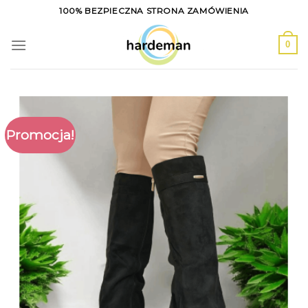
Skip
100% BEZPIECZNA STRONA ZAMÓWIENIA
to
content
0
Promocja!