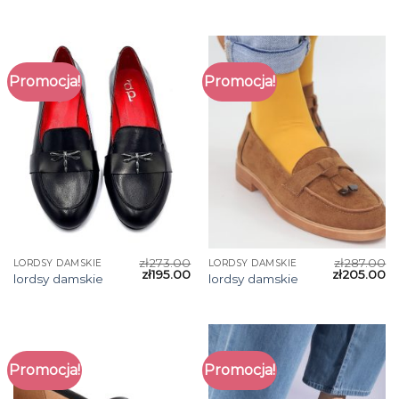
Promocja!
Promocja!
zł
273.00
zł
287.00
LORDSY DAMSKIE
LORDSY DAMSKIE
zł
195.00
zł
205.00
lordsy damskie
lordsy damskie
Promocja!
Promocja!