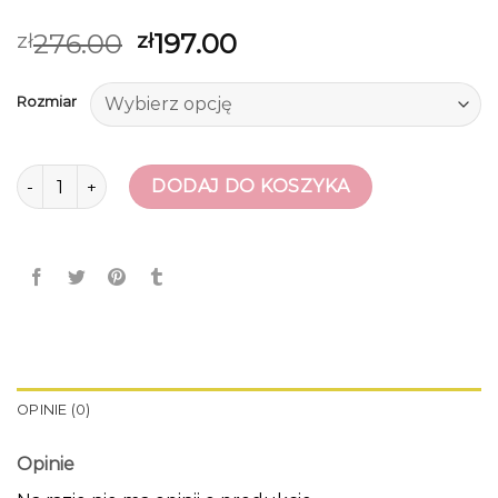
276.00
197.00
zł
zł
Rozmiar
ilość lordsy damskie
DODAJ DO KOSZYKA
OPINIE (0)
Opinie