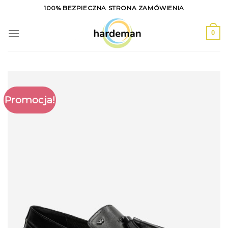
Skip
100% BEZPIECZNA STRONA ZAMÓWIENIA
to
content
0
Promocja!