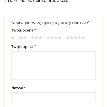
Na razie nie ma opinii o produkcie.
Napisz pierwszą opinię o „lordsy damskie”
Twoja ocena
*
1
2
3
4
5
Twoja opinia
*
Nazwa
*