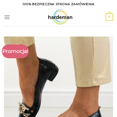
Skip
100% BEZPIECZNA STRONA ZAMÓWIENIA
to
content
0
Promocja!