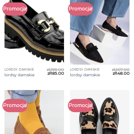
Promocja!
Promocja!
zł
259.00
zł
207.00
LORDSY DAMSKIE
LORDSY DAMSKIE
zł
185.00
zł
148.00
lordsy damskie
lordsy damskie
Promocja!
Promocja!