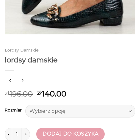
Lordsy Damskie
lordsy damskie
196.00
140.00
zł
zł
Rozmiar
ilość lordsy damskie
DODAJ DO KOSZYKA