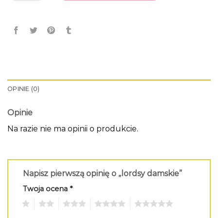
OPINIE (0)
Opinie
Na razie nie ma opinii o produkcie.
Napisz pierwszą opinię o „lordsy damskie”
Twoja ocena
*
1
2
3
4
5