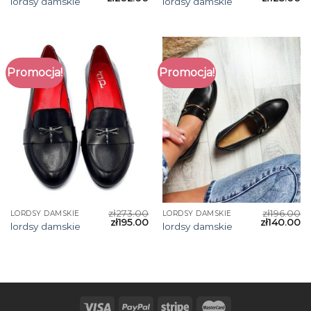
lordsy damskie
lordsy damskie
Promocja!
Promocja!
zł
273.00
zł
196.00
LORDSY DAMSKIE
LORDSY DAMSKIE
zł
195.00
zł
140.00
lordsy damskie
lordsy damskie