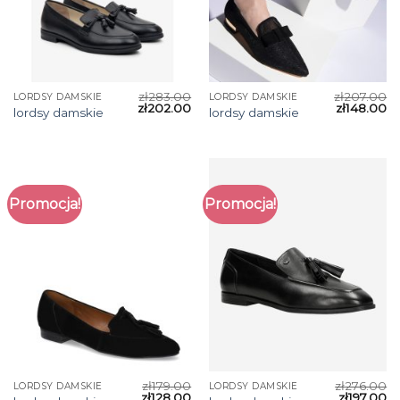
zł
283.00
zł
207.00
LORDSY DAMSKIE
LORDSY DAMSKIE
zł
202.00
zł
148.00
lordsy damskie
lordsy damskie
Promocja!
Promocja!
zł
179.00
zł
276.00
LORDSY DAMSKIE
LORDSY DAMSKIE
zł
128.00
zł
197.00