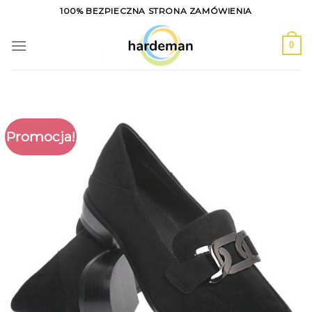
Skip
100% BEZPIECZNA STRONA ZAMÓWIENIA
to
content
0
Promocja!