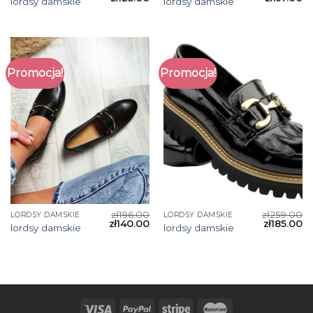
lordsy damskie
lordsy damskie
Promocja!
Promocja!
zł
196.00
zł
259.00
LORDSY DAMSKIE
LORDSY DAMSKIE
zł
140.00
zł
185.00
lordsy damskie
lordsy damskie