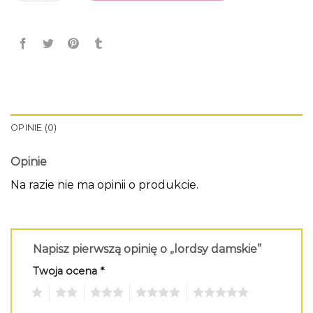
OPINIE (0)
Opinie
Na razie nie ma opinii o produkcie.
Napisz pierwszą opinię o „lordsy damskie”
Twoja ocena
*
1
2
3
4
5