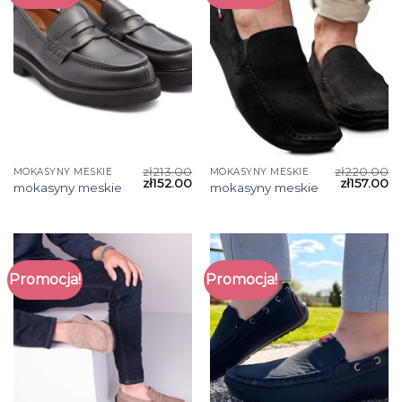
zł
213.00
zł
220.00
MOKASYNY MESKIE
MOKASYNY MESKIE
zł
152.00
zł
157.00
mokasyny meskie
mokasyny meskie
Promocja!
Promocja!