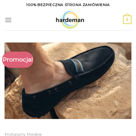
Skip
100% BEZPIECZNA STRONA ZAMÓWIENIA
to
content
0
Promocja!
Mokasyny Meskie