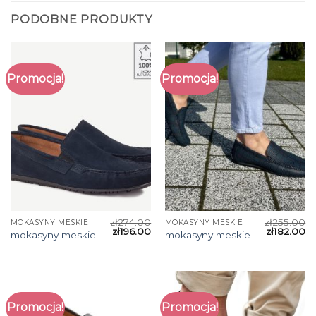
PODOBNE PRODUKTY
Promocja!
Promocja!
zł
274.00
zł
255.00
MOKASYNY MESKIE
MOKASYNY MESKIE
zł
196.00
zł
182.00
mokasyny meskie
mokasyny meskie
Promocja!
Promocja!