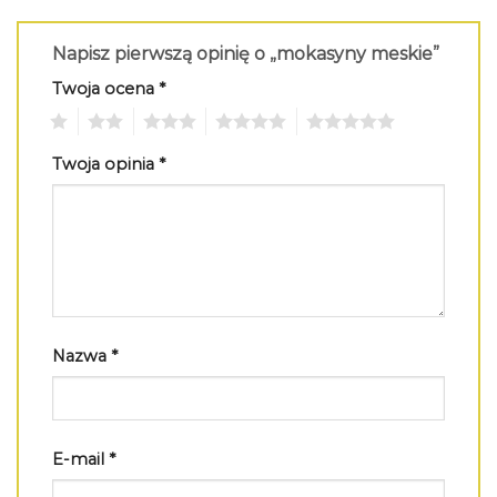
Napisz pierwszą opinię o „mokasyny meskie”
Twoja ocena
*
1
2
3
4
5
Twoja opinia
*
Nazwa
*
E-mail
*