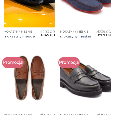
zł
203.00
zł
239.00
MOKASYNY MESKIE
MOKASYNY MESKIE
zł
145.00
zł
171.00
mokasyny meskie
mokasyny meskie
Promocja!
Promocja!
zł
239.00
zł
213.00
MOKASYNY MESKIE
MOKASYNY MESKIE