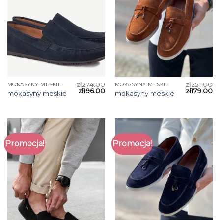
zł
274.00
zł
251.00
MOKASYNY MESKIE
MOKASYNY MESKIE
zł
196.00
zł
179.00
mokasyny meskie
mokasyny meskie
Promocja!
Promocja!