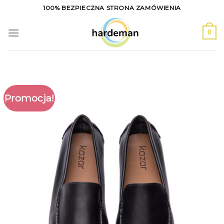
Skip
100% BEZPIECZNA STRONA ZAMÓWIENIA
to
content
0
Promocja!