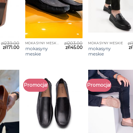
zł
239.00
zł
203.00
zł
MOKASYNY MESKIE
MOKASYNY MESKIE
zł
171.00
zł
145.00
zł
mokasyny
mokasyny
meskie
meskie
Promocja!
Promocja!