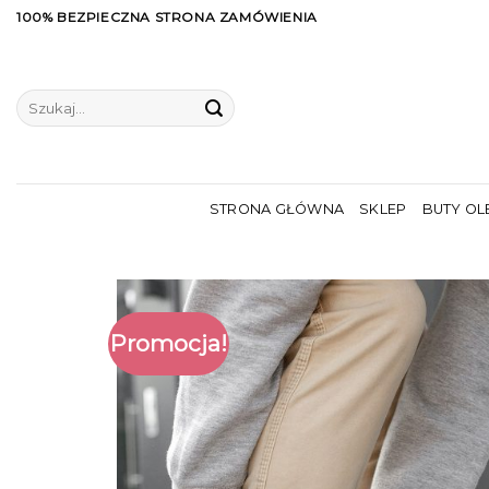
Skip
100% BEZPIECZNA STRONA ZAMÓWIENIA
to
content
Szukaj:
STRONA GŁÓWNA
SKLEP
BUTY OL
Promocja!