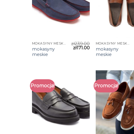
zł
239.00
MOKASYNY MESKIE
MOKASYNY MESKIE
zł
171.00
mokasyny
mokasyny
meskie
meskie
Promocja!
Promocja!