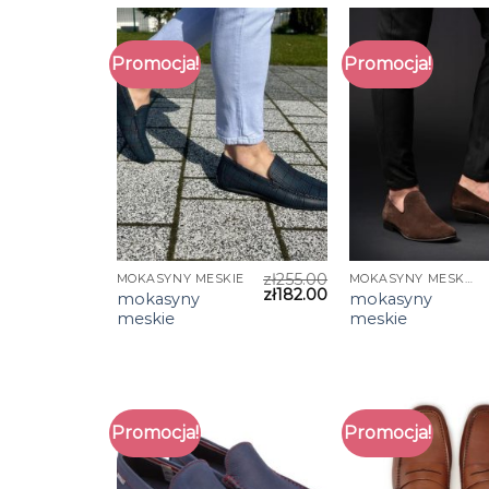
Promocja!
Promocja!
zł
255.00
MOKASYNY MESKIE
MOKASYNY MESKIE
zł
182.00
mokasyny
mokasyny
meskie
meskie
Promocja!
Promocja!