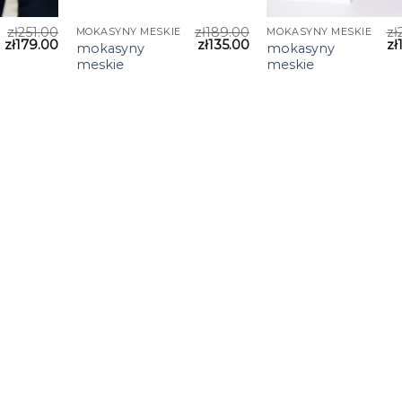
zł
251.00
zł
189.00
zł
MOKASYNY MESKIE
MOKASYNY MESKIE
zł
179.00
zł
135.00
zł
mokasyny
mokasyny
meskie
meskie