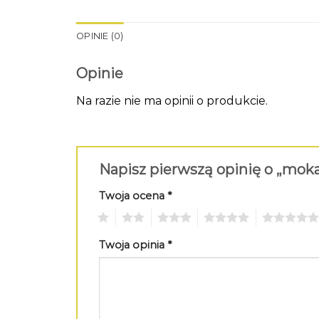
OPINIE (0)
Opinie
Na razie nie ma opinii o produkcie.
Napisz pierwszą opinię o „mo
Twoja ocena
*
1
2
3
4
5
Twoja opinia
*