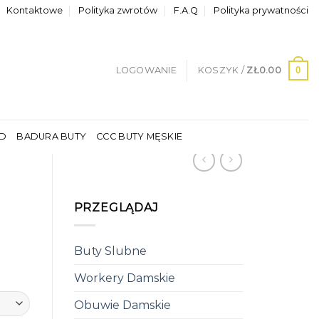
Kontaktowe
Polityka zwrotów
F.A.Q
Polityka prywatności
0
LOGOWANIE
KOSZYK /
ZŁ
0.00
LD
BADURA BUTY
CCC BUTY MĘSKIE
PRZEGLĄDAJ
Buty Slubne
Workery Damskie
Obuwie Damskie