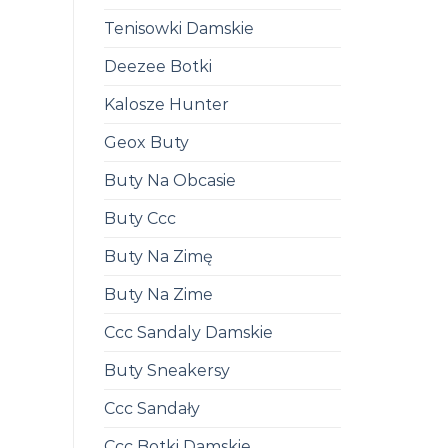
Tenisowki Damskie
Deezee Botki
Kalosze Hunter
Geox Buty
Buty Na Obcasie
Buty Ccc
Buty Na Zimę
Buty Na Zime
Ccc Sandaly Damskie
Buty Sneakersy
Ccc Sandały
Ccc Botki Damskie