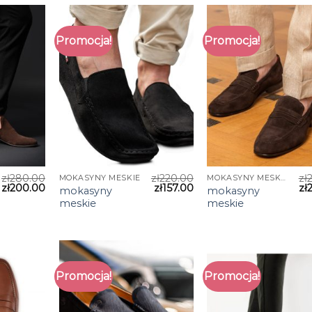
Promocja!
Promocja!
zł
280.00
zł
220.00
zł
MOKASYNY MESKIE
MOKASYNY MESKIE
zł
200.00
zł
157.00
zł
mokasyny
mokasyny
meskie
meskie
Promocja!
Promocja!