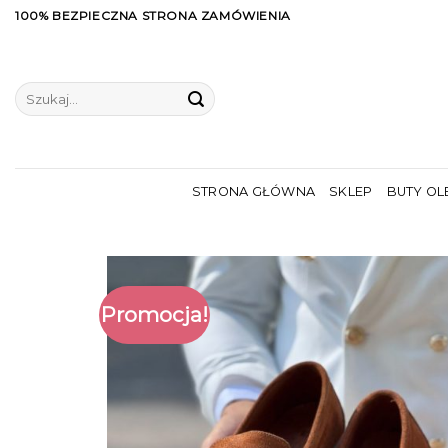
Skip
100% BEZPIECZNA STRONA ZAMÓWIENIA
to
content
Szukaj:
STRONA GŁÓWNA
SKLEP
BUTY OL
Promocja!