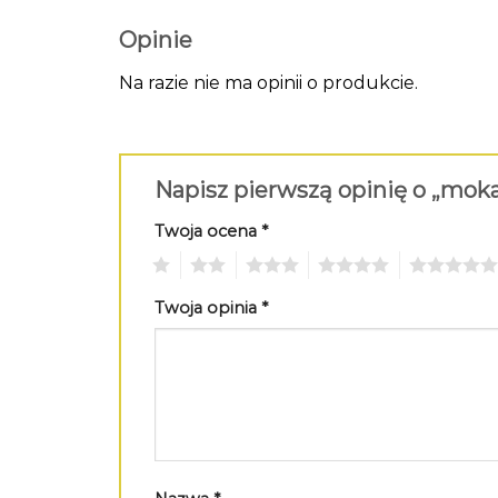
Opinie
Na razie nie ma opinii o produkcie.
Napisz pierwszą opinię o „mo
Twoja ocena
*
1
2
3
4
5
Twoja opinia
*