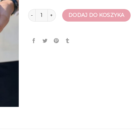
ilość mokasyny meskie
DODAJ DO KOSZYKA