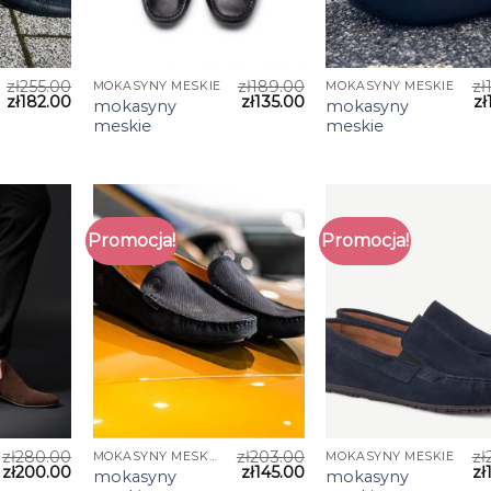
zł
255.00
zł
189.00
zł
MOKASYNY MESKIE
MOKASYNY MESKIE
zł
182.00
zł
135.00
zł
mokasyny
mokasyny
meskie
meskie
Promocja!
Promocja!
zł
280.00
zł
203.00
zł
MOKASYNY MESKIE
MOKASYNY MESKIE
zł
200.00
zł
145.00
zł
mokasyny
mokasyny