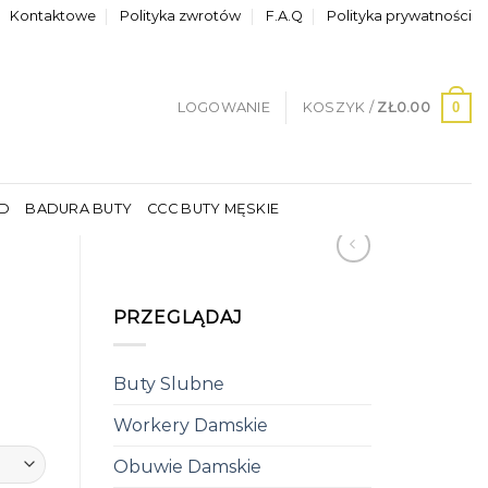
Kontaktowe
Polityka zwrotów
F.A.Q
Polityka prywatności
0
LOGOWANIE
KOSZYK /
ZŁ
0.00
LD
BADURA BUTY
CCC BUTY MĘSKIE
PRZEGLĄDAJ
Buty Slubne
Workery Damskie
Obuwie Damskie