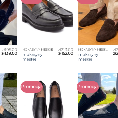
zł
195.00
zł
213.00
zł
MOKASYNY MESKIE
MOKASYNY MESKIE
zł
139.00
zł
152.00
zł
mokasyny
mokasyny
meskie
meskie
Promocja!
Promocja!