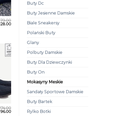
Buty Dc
Buty Jesienne Damskie
179.00
Biale Sneakersy
128.00
Polański Buty
Glany
Polbuty Damskie
Buty Dla Dziewczynki
Buty On
Mokasyny Meskie
Sandały Sportowe Damskie
Buty Bartek
274.00
Rylko Botki
196.00