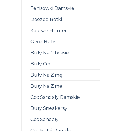
Tenisowki Damskie
Deezee Botki
Kalosze Hunter
Geox Buty
Buty Na Obcasie
Buty Ccc
Buty Na Zimę
Buty Na Zime
Ccc Sandaly Damskie
Buty Sneakersy
Ccc Sandały
Ccc Botki Damskie