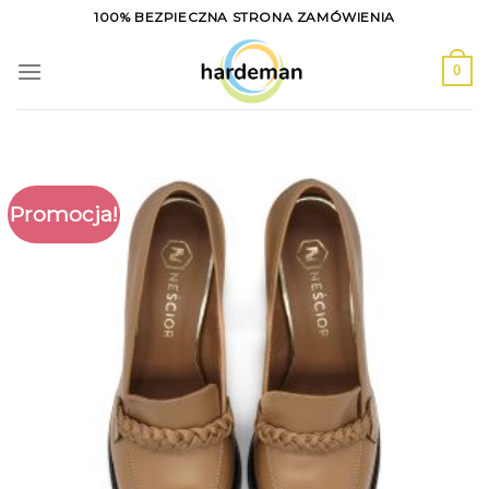
Skip
100% BEZPIECZNA STRONA ZAMÓWIENIA
to
content
0
Promocja!