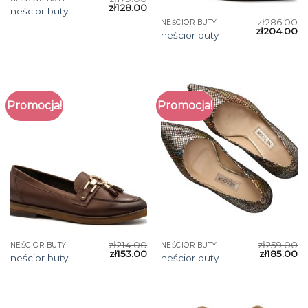
zł
128.00
neścior buty
zł
286.00
NEŚCIOR BUTY
zł
204.00
neścior buty
Promocja!
Promocja!
zł
214.00
zł
259.00
NEŚCIOR BUTY
NEŚCIOR BUTY
zł
153.00
zł
185.00
neścior buty
neścior buty