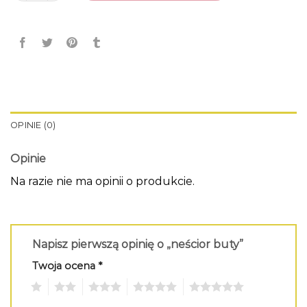
OPINIE (0)
Opinie
Na razie nie ma opinii o produkcie.
Napisz pierwszą opinię o „neścior buty”
Twoja ocena
*
1
2
3
4
5