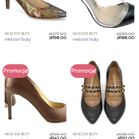
zł
277.00
zł
263.00
NEŚCIOR BUTY
NEŚCIOR BUTY
zł
198.00
zł
188.00
neścior buty
neścior buty
Promocja!
Promocja!
zł
199.00
zł
269.00
NEŚCIOR BUTY
NEŚCIOR BUTY
zł
142.00
zł
192.00