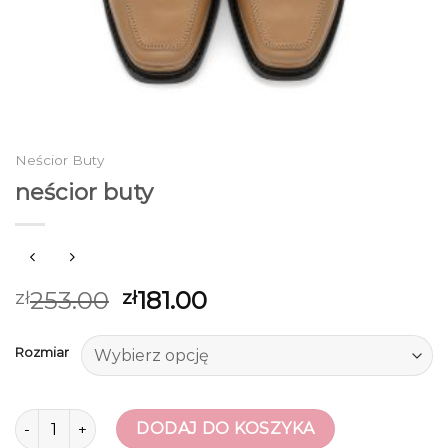
Neścior Buty
neścior buty
253.00
181.00
zł
zł
Rozmiar
ilość neścior buty
DODAJ DO KOSZYKA