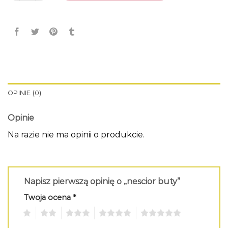
OPINIE (0)
Opinie
Na razie nie ma opinii o produkcie.
Napisz pierwszą opinię o „nescior buty”
Twoja ocena
*
1
2
3
4
5