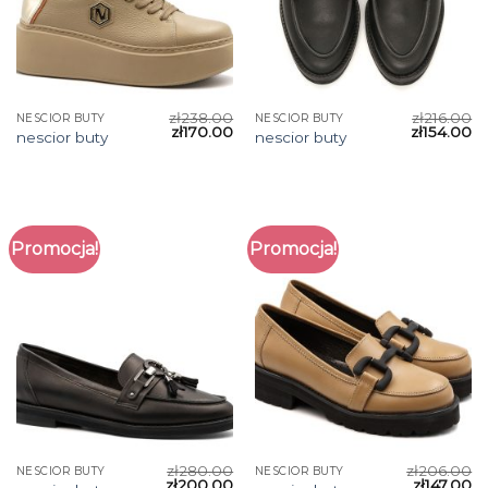
zł
238.00
zł
216.00
NESCIOR BUTY
NESCIOR BUTY
zł
170.00
zł
154.00
nescior buty
nescior buty
Promocja!
Promocja!
zł
280.00
zł
206.00
NESCIOR BUTY
NESCIOR BUTY
zł
200.00
zł
147.00