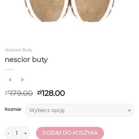
Nescior Buty
nescior buty
179.00
128.00
zł
zł
Rozmiar
ilość nescior buty
DODAJ DO KOSZYKA