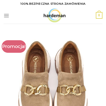
Skip
100% BEZPIECZNA STRONA ZAMÓWIENIA
to
content
0
Promocja!