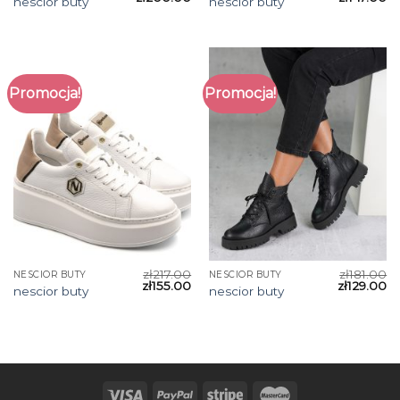
nescior buty
nescior buty
Promocja!
Promocja!
zł
217.00
zł
181.00
NESCIOR BUTY
NESCIOR BUTY
zł
155.00
zł
129.00
nescior buty
nescior buty