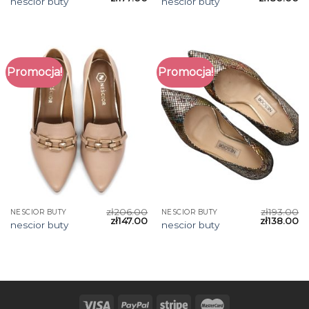
nescior buty
nescior buty
Promocja!
Promocja!
zł
206.00
zł
193.00
NESCIOR BUTY
NESCIOR BUTY
zł
147.00
zł
138.00
nescior buty
nescior buty