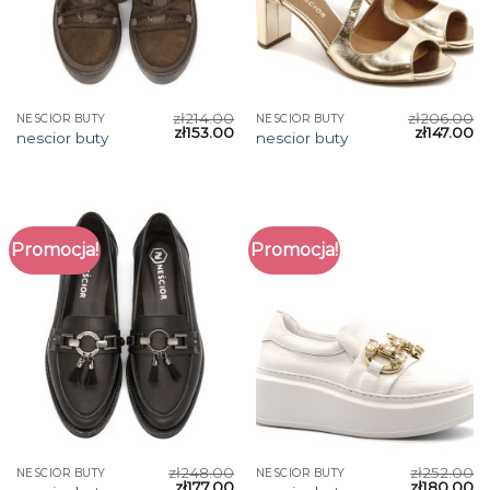
zł
214.00
zł
206.00
NESCIOR BUTY
NESCIOR BUTY
zł
153.00
zł
147.00
nescior buty
nescior buty
Promocja!
Promocja!
zł
248.00
zł
252.00
NESCIOR BUTY
NESCIOR BUTY
zł
177.00
zł
180.00