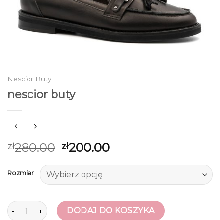
Nescior Buty
nescior buty
280.00
200.00
zł
zł
Rozmiar
ilość nescior buty
DODAJ DO KOSZYKA