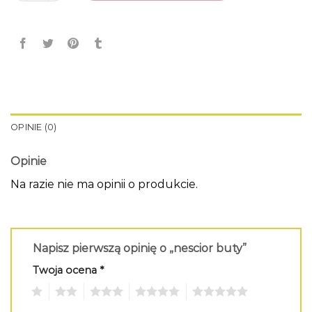
OPINIE (0)
Opinie
Na razie nie ma opinii o produkcie.
Napisz pierwszą opinię o „nescior buty”
Twoja ocena
*
1
2
3
4
5