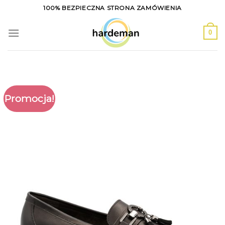
Skip
100% BEZPIECZNA STRONA ZAMÓWIENIA
to
content
0
Promocja!