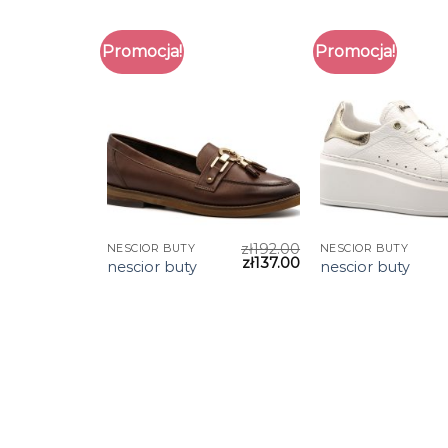
Promocja!
Promocja!
zł
192.00
NESCIOR BUTY
NESCIOR BUTY
zł
137.00
nescior buty
nescior buty