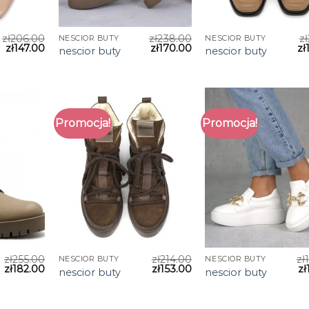
zł
206.00
zł
238.00
zł
NESCIOR BUTY
NESCIOR BUTY
zł
147.00
zł
170.00
zł
nescior buty
nescior buty
Promocja!
Promocja!
zł
255.00
zł
214.00
zł
NESCIOR BUTY
NESCIOR BUTY
zł
182.00
zł
153.00
zł
nescior buty
nescior buty