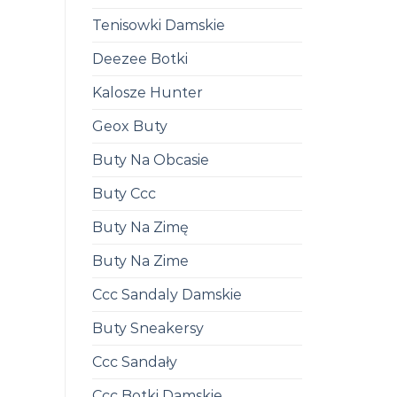
Tenisowki Damskie
Deezee Botki
Kalosze Hunter
Geox Buty
Buty Na Obcasie
Buty Ccc
Buty Na Zimę
Buty Na Zime
Ccc Sandaly Damskie
Buty Sneakersy
Ccc Sandały
Ccc Botki Damskie