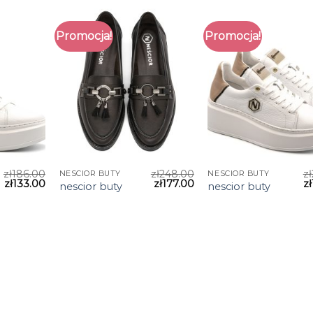
Promocja!
Promocja!
zł
186.00
zł
248.00
zł
NESCIOR BUTY
NESCIOR BUTY
zł
133.00
zł
177.00
zł
nescior buty
nescior buty