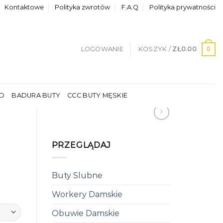
Kontaktowe
Polityka zwrotów
F.A.Q
Polityka prywatności
0
LOGOWANIE
KOSZYK /
ZŁ
0.00
LD
BADURA BUTY
CCC BUTY MĘSKIE
PRZEGLĄDAJ
Buty Slubne
Workery Damskie
Obuwie Damskie