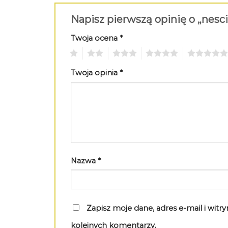
Napisz pierwszą opinię o „nesc
Twoja ocena
*
1
2
3
4
5
Twoja opinia
*
Nazwa
*
Zapisz moje dane, adres e-mail i wit
kolejnych komentarzy.