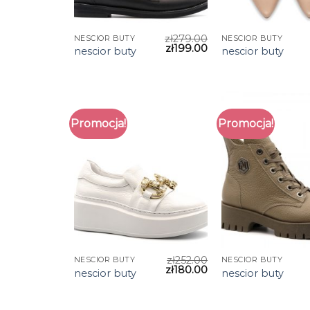
zł
279.00
NESCIOR BUTY
NESCIOR BUTY
zł
199.00
nescior buty
nescior buty
Promocja!
Promocja!
zł
252.00
NESCIOR BUTY
NESCIOR BUTY
zł
180.00
nescior buty
nescior buty