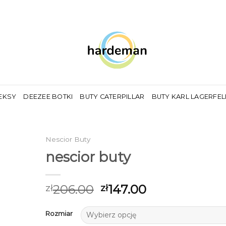
EKSY
DEEZEE BOTKI
BUTY CATERPILLAR
BUTY KARL LAGERFE
Nescior Buty
nescior buty
206.00
147.00
zł
zł
Rozmiar