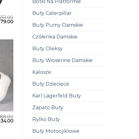
Botki Na Platformie
Buty Caterpillar
251.00
179.00
Buty Pumy Damskie
Czółenka Damskie
Buty Oleksy
Buty Wiosenne Damskie
Kalosze
Buty Dziecięce
Karl Lagerfeld Buty
Zapato Buty
188.00
Rylko Buty
134.00
Buty Motocyklowe