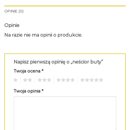
OPINIE (0)
Opinie
Na razie nie ma opinii o produkcie.
Napisz pierwszą opinię o „neścior buty”
Twoja ocena
*
1
2
3
4
5
Twoja opinia
*