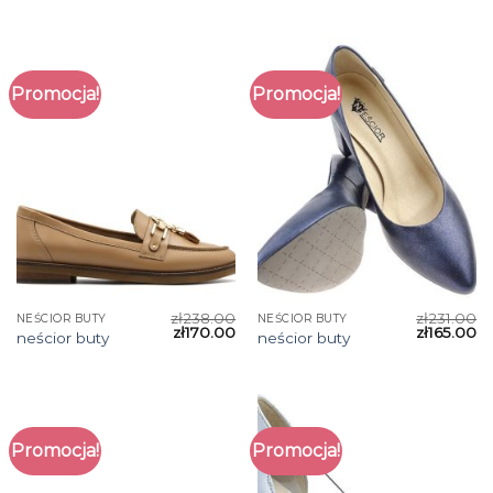
Promocja!
Promocja!
zł
238.00
zł
231.00
NEŚCIOR BUTY
NEŚCIOR BUTY
zł
170.00
zł
165.00
neścior buty
neścior buty
Promocja!
Promocja!