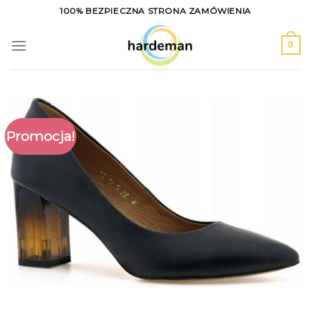
Skip
100% BEZPIECZNA STRONA ZAMÓWIENIA
to
content
0
Promocja!