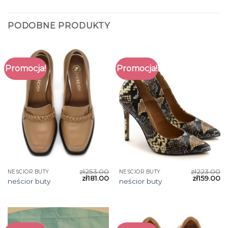
PODOBNE PRODUKTY
Promocja!
Promocja!
zł
253.00
zł
223.00
NEŚCIOR BUTY
NEŚCIOR BUTY
zł
181.00
zł
159.00
neścior buty
neścior buty