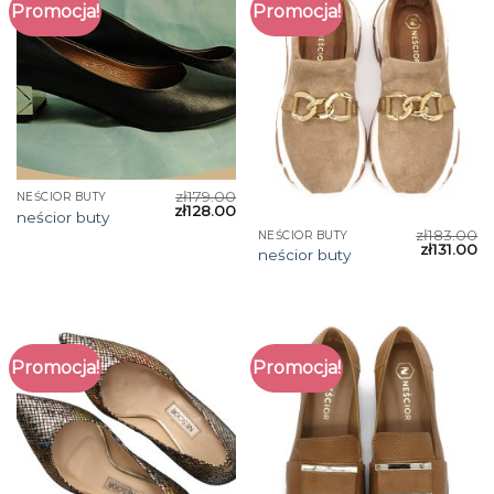
Promocja!
Promocja!
zł
179.00
NEŚCIOR BUTY
zł
128.00
neścior buty
zł
183.00
NEŚCIOR BUTY
zł
131.00
neścior buty
Promocja!
Promocja!