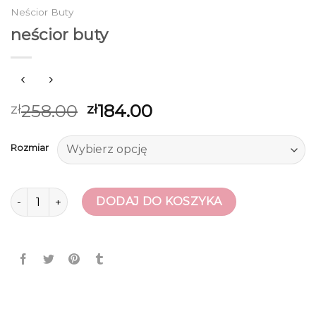
Neścior Buty
neścior buty
258.00
184.00
zł
zł
Rozmiar
ilość neścior buty
DODAJ DO KOSZYKA