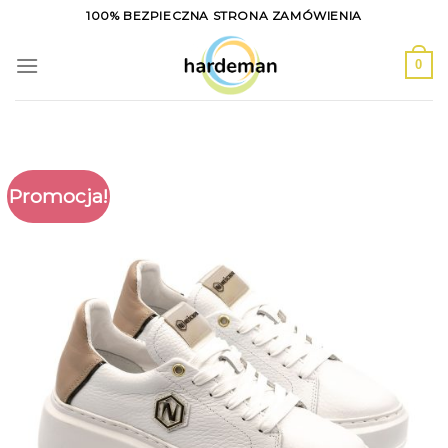
Skip
100% BEZPIECZNA STRONA ZAMÓWIENIA
to
content
0
Promocja!