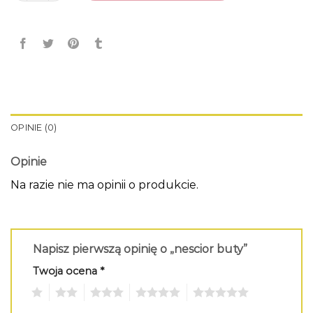
OPINIE (0)
Opinie
Na razie nie ma opinii o produkcie.
Napisz pierwszą opinię o „nescior buty”
Twoja ocena
*
1
2
3
4
5