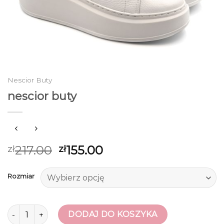
Nescior Buty
nescior buty
217.00
155.00
zł
zł
Rozmiar
ilość nescior buty
DODAJ DO KOSZYKA