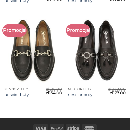
nescior buty
nescior buty
Promocja!
Promocja!
zł
216.00
zł
248.00
NESCIOR BUTY
NESCIOR BUTY
zł
154.00
zł
177.00
nescior buty
nescior buty