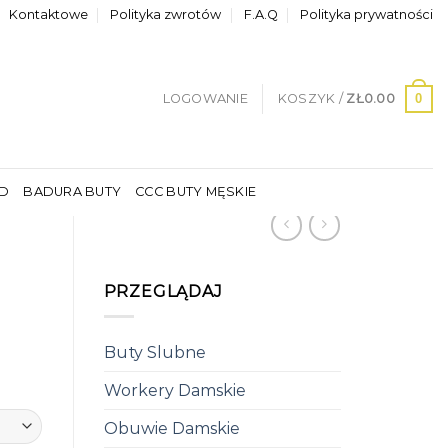
Kontaktowe
Polityka zwrotów
F.A.Q
Polityka prywatności
0
LOGOWANIE
KOSZYK /
ZŁ
0.00
LD
BADURA BUTY
CCC BUTY MĘSKIE
PRZEGLĄDAJ
Buty Slubne
Workery Damskie
Obuwie Damskie