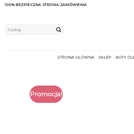
Skip
100% BEZPIECZNA STRONA ZAMÓWIENIA
to
content
Szukaj:
STRONA GŁÓWNA
SKLEP
BUTY OL
Promocja!