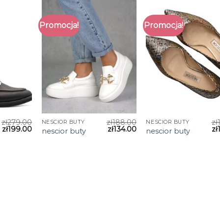
Promocja!
Promocja!
zł
279.00
zł
188.00
zł
NESCIOR BUTY
NESCIOR BUTY
zł
199.00
zł
134.00
zł
nescior buty
nescior buty