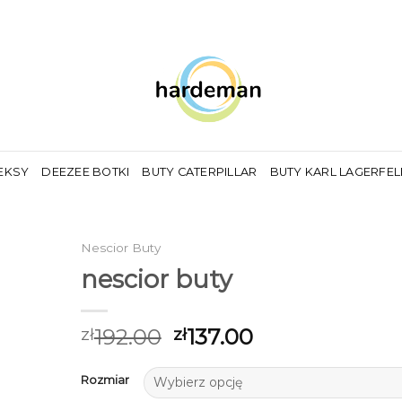
EKSY
DEEZEE BOTKI
BUTY CATERPILLAR
BUTY KARL LAGERFE
Nescior Buty
nescior buty
192.00
137.00
zł
zł
Rozmiar