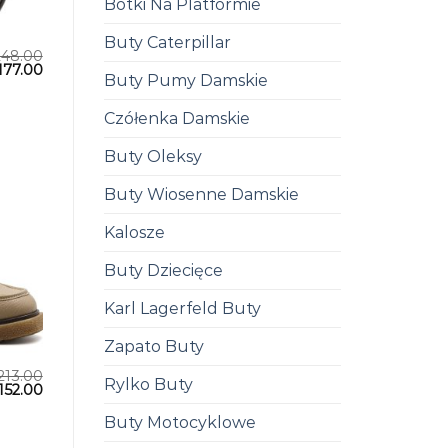
Botki Na Platformie
Buty Caterpillar
248.00
177.00
Buty Pumy Damskie
Czółenka Damskie
Buty Oleksy
Buty Wiosenne Damskie
Kalosze
Buty Dziecięce
Karl Lagerfeld Buty
Zapato Buty
213.00
Rylko Buty
152.00
Buty Motocyklowe