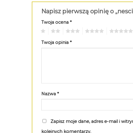
Napisz pierwszą opinię o „nesc
Twoja ocena
*
1
2
3
4
5
Twoja opinia
*
Nazwa
*
Zapisz moje dane, adres e-mail i wit
kolejnych komentarzy.