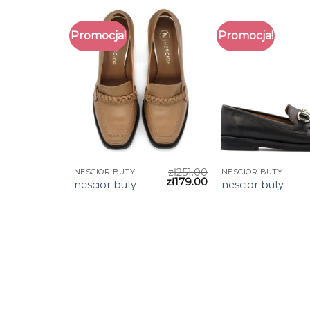
Promocja!
Promocja!
zł
251.00
NESCIOR BUTY
NESCIOR BUTY
zł
179.00
nescior buty
nescior buty