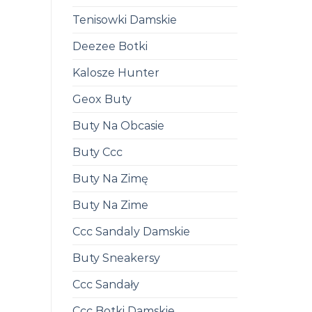
Tenisowki Damskie
Deezee Botki
Kalosze Hunter
Geox Buty
Buty Na Obcasie
Buty Ccc
Buty Na Zimę
Buty Na Zime
Ccc Sandaly Damskie
Buty Sneakersy
Ccc Sandały
Ccc Botki Damskie