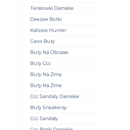
Tenisowki Damskie
Deezee Botki
Kalosze Hunter
Geox Buty
Buty Na Obcasie
Buty Ccc
Buty Na Zimę
Buty Na Zime
Ccc Sandaly Damskie
Buty Sneakersy
Ccc Sandały
Ccc Botki Damskie