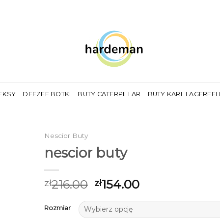
EKSY
DEEZEE BOTKI
BUTY CATERPILLAR
BUTY KARL LAGERFE
Nescior Buty
nescior buty
216.00
154.00
zł
zł
Rozmiar