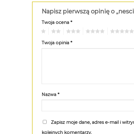
Napisz pierwszą opinię o „nesc
Twoja ocena
*
1
2
3
4
5
Twoja opinia
*
Nazwa
*
Zapisz moje dane, adres e-mail i wit
kolejnych komentarzy.