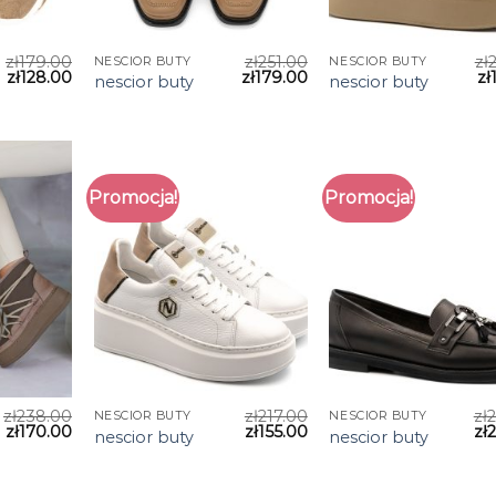
zł
179.00
zł
251.00
zł
NESCIOR BUTY
NESCIOR BUTY
zł
128.00
zł
179.00
zł
nescior buty
nescior buty
Promocja!
Promocja!
zł
238.00
zł
217.00
zł
NESCIOR BUTY
NESCIOR BUTY
zł
170.00
zł
155.00
zł
nescior buty
nescior buty