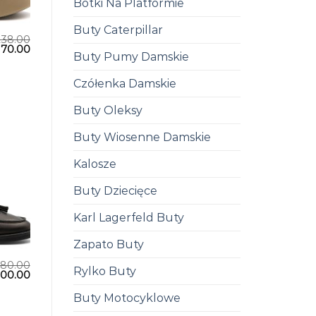
Botki Na Platformie
Buty Caterpillar
238.00
170.00
Buty Pumy Damskie
Czółenka Damskie
Buty Oleksy
Buty Wiosenne Damskie
Kalosze
Buty Dziecięce
Karl Lagerfeld Buty
Zapato Buty
280.00
Rylko Buty
200.00
Buty Motocyklowe