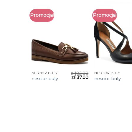
Promocja!
Promocja!
zł
192.00
NESCIOR BUTY
NESCIOR BUTY
zł
137.00
nescior buty
nescior buty