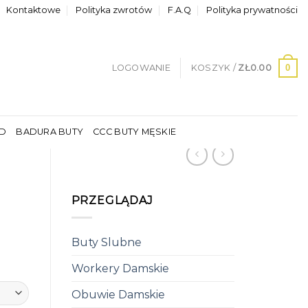
Kontaktowe
Polityka zwrotów
F.A.Q
Polityka prywatności
0
LOGOWANIE
KOSZYK /
ZŁ
0.00
LD
BADURA BUTY
CCC BUTY MĘSKIE
PRZEGLĄDAJ
Buty Slubne
Workery Damskie
Obuwie Damskie