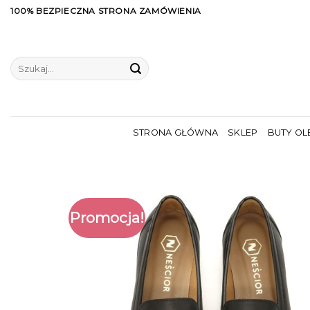
Skip
100% BEZPIECZNA STRONA ZAMÓWIENIA
to
content
Szukaj:
STRONA GŁÓWNA
SKLEP
BUTY OL
Promocja!