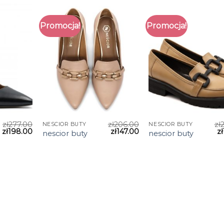
Promocja!
Promocja!
zł
277.00
zł
206.00
zł
NESCIOR BUTY
NESCIOR BUTY
zł
198.00
zł
147.00
zł
nescior buty
nescior buty