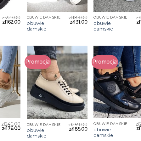
zł
227.00
zł
183.00
zł
OBUWIE DAMSKIE
OBUWIE DAMSKIE
zł
162.00
zł
131.00
zł
obuwie
obuwie
damskie
damskie
Promocja!
Promocja!
zł
246.00
zł
OBUWIE DAMSKIE
zł
259.00
OBUWIE DAMSKIE
zł
176.00
zł
zł
185.00
obuwie
obuwie
damskie
damskie