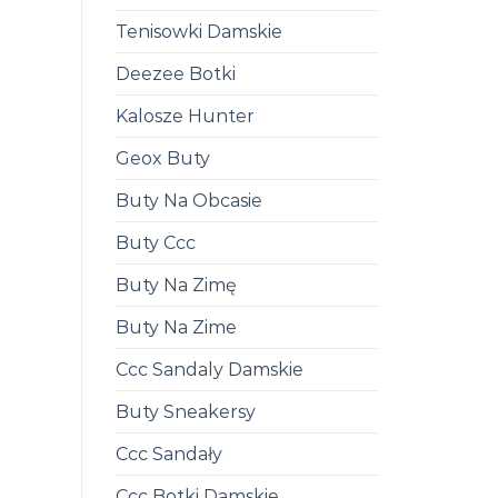
Tenisowki Damskie
Deezee Botki
Kalosze Hunter
Geox Buty
Buty Na Obcasie
Buty Ccc
Buty Na Zimę
Buty Na Zime
Ccc Sandaly Damskie
Buty Sneakersy
Ccc Sandały
Ccc Botki Damskie