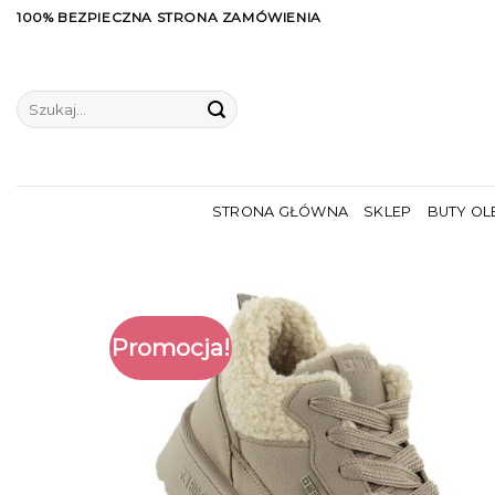
Skip
100% BEZPIECZNA STRONA ZAMÓWIENIA
to
content
Szukaj:
STRONA GŁÓWNA
SKLEP
BUTY OL
Promocja!