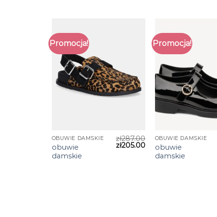
Promocja!
Promocja!
zł
287.00
OBUWIE DAMSKIE
OBUWIE DAMSKIE
zł
205.00
obuwie
obuwie
damskie
damskie