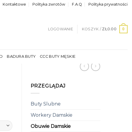
Kontaktowe
Polityka zwrotów
F.A.Q
Polityka prywatności
0
LOGOWANIE
KOSZYK /
ZŁ
0.00
LD
BADURA BUTY
CCC BUTY MĘSKIE
PRZEGLĄDAJ
Buty Slubne
Workery Damskie
Obuwie Damskie