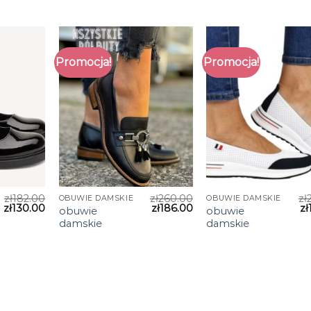
Promocja!
Promocja!
zł
182.00
zł
260.00
zł
OBUWIE DAMSKIE
OBUWIE DAMSKIE
zł
130.00
zł
186.00
zł
obuwie
obuwie
damskie
damskie