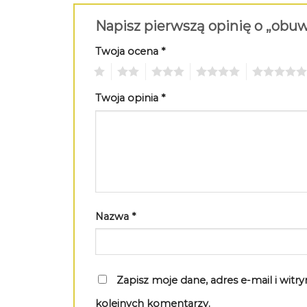
Napisz pierwszą opinię o „obu
Twoja ocena
*
1
2
3
4
5
Twoja opinia
*
Nazwa
*
Zapisz moje dane, adres e-mail i wit
kolejnych komentarzy.