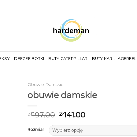
EKSY
DEEZEE BOTKI
BUTY CATERPILLAR
BUTY KARL LAGERFE
Obuwie Damskie
obuwie damskie
197.00
141.00
zł
zł
Rozmiar