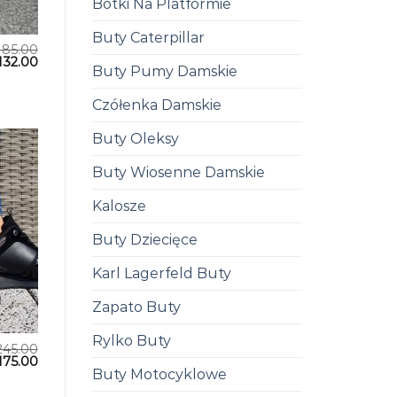
Botki Na Platformie
Buty Caterpillar
185.00
132.00
Buty Pumy Damskie
Czółenka Damskie
Buty Oleksy
Buty Wiosenne Damskie
Kalosze
Buty Dziecięce
Karl Lagerfeld Buty
Zapato Buty
Rylko Buty
245.00
175.00
Buty Motocyklowe