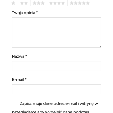
1
2
3
4
5
Twoja opinia
*
Nazwa
*
E-mail
*
Zapisz moje dane, adres e-mail i witrynę w
przeglądarce aby wypełnić dane podczas