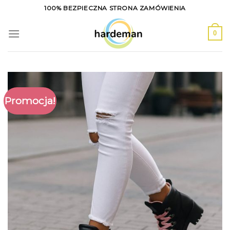
Skip
100% BEZPIECZNA STRONA ZAMÓWIENIA
to
content
0
Promocja!