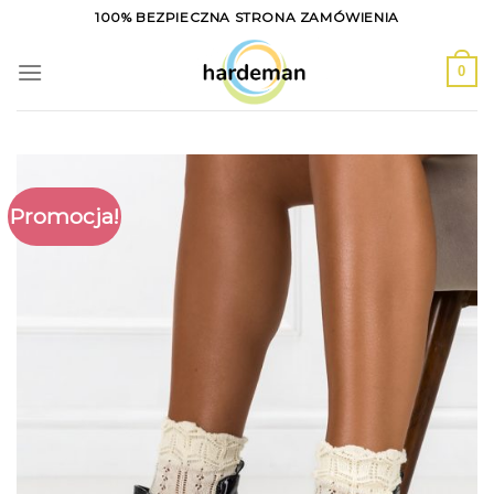
Skip
100% BEZPIECZNA STRONA ZAMÓWIENIA
to
content
0
Promocja!