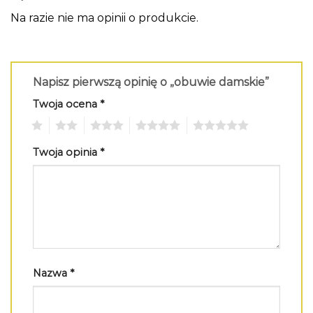
Na razie nie ma opinii o produkcie.
Napisz pierwszą opinię o „obuwie damskie”
Twoja ocena
*
1
2
3
4
5
Twoja opinia
*
Nazwa
*