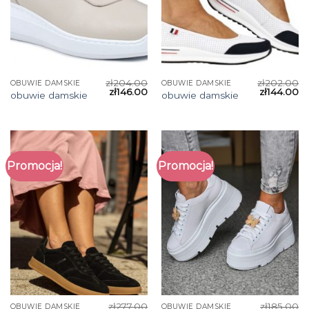
zł
204.00
zł
202.00
OBUWIE DAMSKIE
OBUWIE DAMSKIE
zł
146.00
zł
144.00
obuwie damskie
obuwie damskie
Promocja!
Promocja!
zł
277.00
zł
185.00
OBUWIE DAMSKIE
OBUWIE DAMSKIE