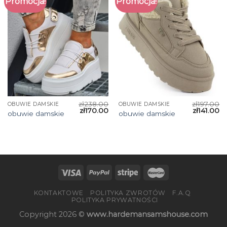
Promocja!
Promocja!
zł
238.00
zł
197.00
OBUWIE DAMSKIE
OBUWIE DAMSKIE
zł
170.00
zł
141.00
obuwie damskie
obuwie damskie
KONTAKTOWE
POLITYKA ZWROTÓW
F.A.Q
POLITYKA PRYWATNOŚCI
Copyright 2026 ©
www.hardemansamshouse.com