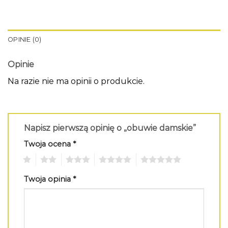
OPINIE (0)
Opinie
Na razie nie ma opinii o produkcie.
Napisz pierwszą opinię o „obuwie damskie”
Twoja ocena
*
1
2
3
4
5
Twoja opinia
*