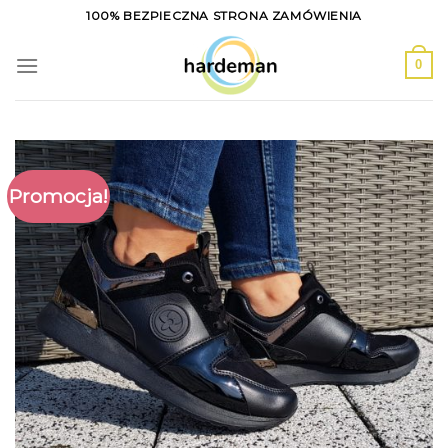
Skip
100% BEZPIECZNA STRONA ZAMÓWIENIA
to
content
0
Promocja!