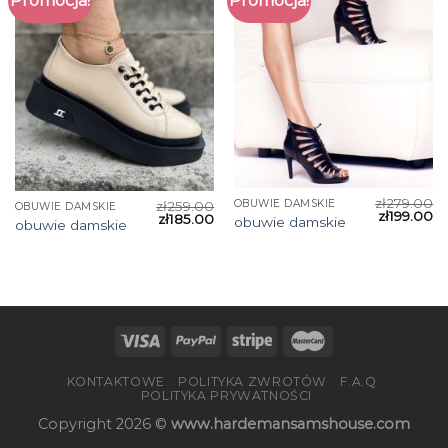
Promocja!
Promocja!
zł
279.00
OBUWIE DAMSKIE
zł
259.00
OBUWIE DAMSKIE
zł
199.00
zł
185.00
obuwie damskie
obuwie damskie
KONTAKTOWE
POLITYKA ZWROTÓW
F.A.Q
POLITYKA PRYWATNOŚCI
Copyright 2026 ©
www.hardemansamshouse.com