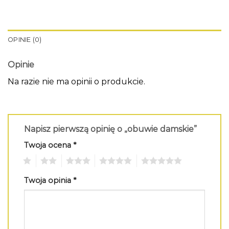
OPINIE (0)
Opinie
Na razie nie ma opinii o produkcie.
Napisz pierwszą opinię o „obuwie damskie”
Twoja ocena
*
1
2
3
4
5
Twoja opinia
*