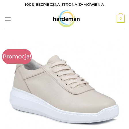
Skip
100% BEZPIECZNA STRONA ZAMÓWIENIA
to
content
0
Promocja!