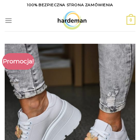
Skip
100% BEZPIECZNA STRONA ZAMÓWIENIA
to
content
0
Promocja!