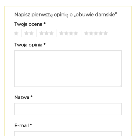
Napisz pierwszą opinię o „obuwie damskie”
Twoja ocena
*
1
2
3
4
5
Twoja opinia
*
Nazwa
*
E-mail
*