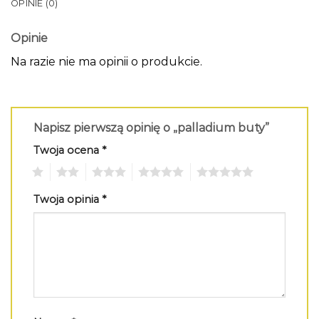
OPINIE (0)
Opinie
Na razie nie ma opinii o produkcie.
Napisz pierwszą opinię o „palladium buty”
Twoja ocena
*
1
2
3
4
5
Twoja opinia
*