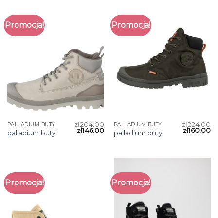
Promocja!
Promocja!
zł
204.00
zł
224.00
PALLADIUM BUTY
PALLADIUM BUTY
zł
146.00
zł
160.00
palladium buty
palladium buty
Promocja!
Promocja!