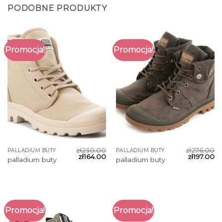
PODOBNE PRODUKTY
Promocja!
Promocja!
zł
230.00
zł
276.00
PALLADIUM BUTY
PALLADIUM BUTY
zł
164.00
zł
197.00
palladium buty
palladium buty
Promocja!
Promocja!