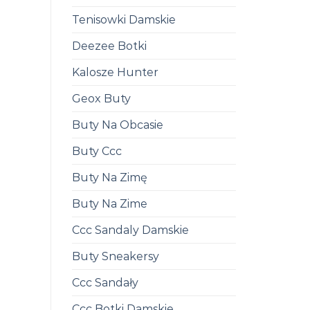
Tenisowki Damskie
Deezee Botki
Kalosze Hunter
Geox Buty
Buty Na Obcasie
Buty Ccc
Buty Na Zimę
Buty Na Zime
Ccc Sandaly Damskie
Buty Sneakersy
Ccc Sandały
Ccc Botki Damskie