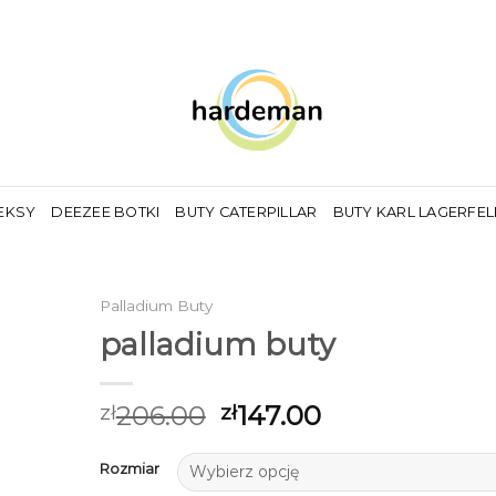
EKSY
DEEZEE BOTKI
BUTY CATERPILLAR
BUTY KARL LAGERFE
Palladium Buty
palladium buty
206.00
147.00
zł
zł
Rozmiar