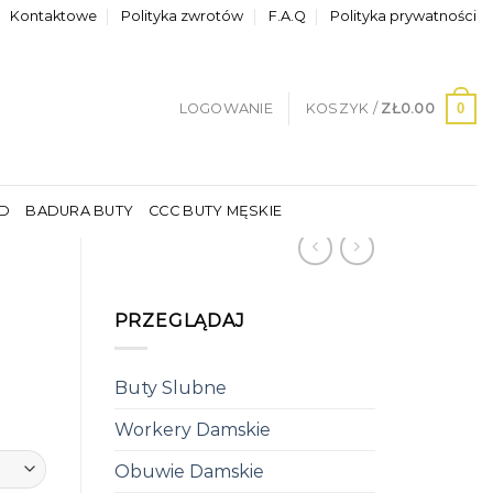
Kontaktowe
Polityka zwrotów
F.A.Q
Polityka prywatności
0
LOGOWANIE
KOSZYK /
ZŁ
0.00
LD
BADURA BUTY
CCC BUTY MĘSKIE
PRZEGLĄDAJ
Buty Slubne
Workery Damskie
Obuwie Damskie