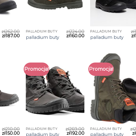
zł
262.00
zł
224.00
zł
PALLADIUM BUTY
PALLADIUM BUTY
zł
187.00
zł
160.00
zł
palladium buty
palladium buty
Promocja!
Promocja!
zł
210.00
zł
269.00
zł
PALLADIUM BUTY
PALLADIUM BUTY
zł
150.00
zł
192.00
zł
palladium buty
palladium buty