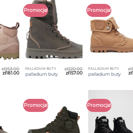
Promocja!
Promocja!
zł
253.00
zł
220.00
zł
PALLADIUM BUTY
PALLADIUM BUTY
zł
181.00
zł
157.00
zł
palladium buty
palladium buty
Promocja!
Promocja!