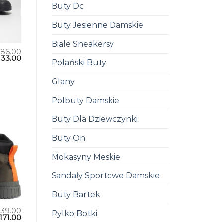
Buty Dc
Buty Jesienne Damskie
Biale Sneakersy
186.00
133.00
Polański Buty
Glany
Polbuty Damskie
Buty Dla Dziewczynki
Buty On
Mokasyny Meskie
Sandały Sportowe Damskie
Buty Bartek
239.00
Rylko Botki
171.00