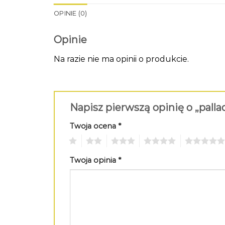
OPINIE (0)
Opinie
Na razie nie ma opinii o produkcie.
Napisz pierwszą opinię o „pall
Twoja ocena
*
1
2
3
4
5
Twoja opinia
*