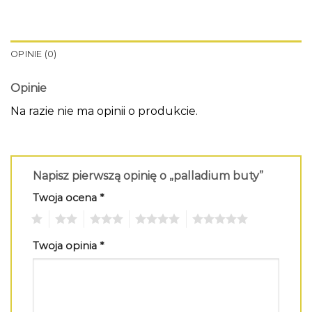
OPINIE (0)
Opinie
Na razie nie ma opinii o produkcie.
Napisz pierwszą opinię o „palladium buty”
Twoja ocena
*
1
2
3
4
5
Twoja opinia
*