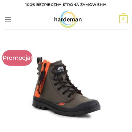
Skip
100% BEZPIECZNA STRONA ZAMÓWIENIA
to
content
0
Promocja!