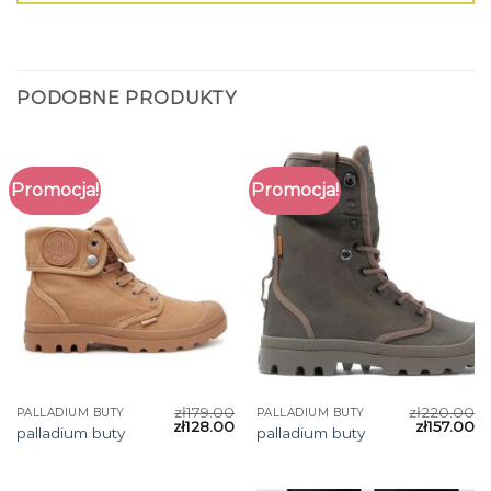
PODOBNE PRODUKTY
Promocja!
Promocja!
zł
179.00
zł
220.00
PALLADIUM BUTY
PALLADIUM BUTY
zł
128.00
zł
157.00
palladium buty
palladium buty