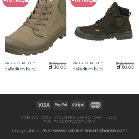
Promocja!
Promocja!
zł
182.00
zł
224.00
PALLADIUM BUTY
PALLADIUM BUTY
zł
130.00
zł
160.00
palladium buty
palladium buty
KONTAKTOWE
POLITYKA ZWROTÓW
F.A.Q
POLITYKA PRYWATNOŚCI
Copyright 2026 ©
www.hardemansamshouse.com