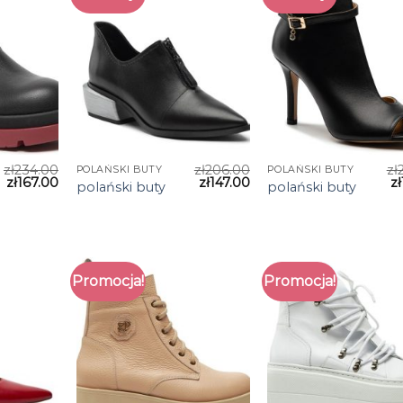
zł
234.00
zł
206.00
zł
POLAŃSKI BUTY
POLAŃSKI BUTY
zł
167.00
zł
147.00
zł
polański buty
polański buty
Promocja!
Promocja!