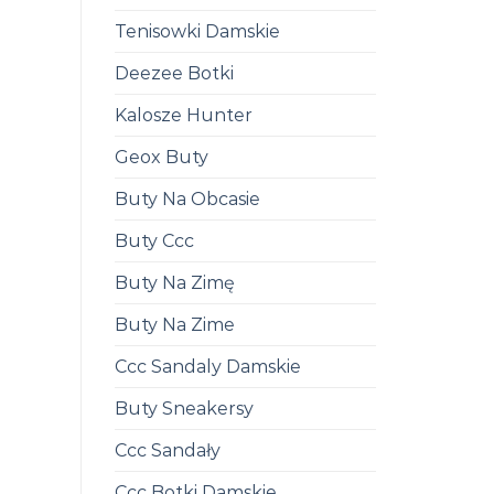
Tenisowki Damskie
Deezee Botki
Kalosze Hunter
Geox Buty
Buty Na Obcasie
Buty Ccc
Buty Na Zimę
Buty Na Zime
Ccc Sandaly Damskie
Buty Sneakersy
Ccc Sandały
Ccc Botki Damskie