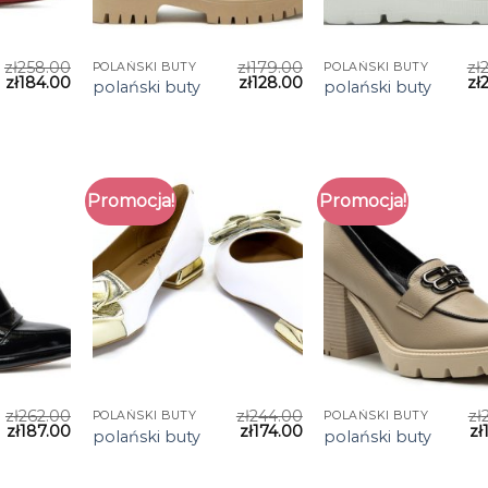
zł
258.00
zł
179.00
zł
POLAŃSKI BUTY
POLAŃSKI BUTY
zł
184.00
zł
128.00
zł
polański buty
polański buty
Promocja!
Promocja!
zł
262.00
zł
244.00
zł
POLAŃSKI BUTY
POLAŃSKI BUTY
zł
187.00
zł
174.00
zł
polański buty
polański buty