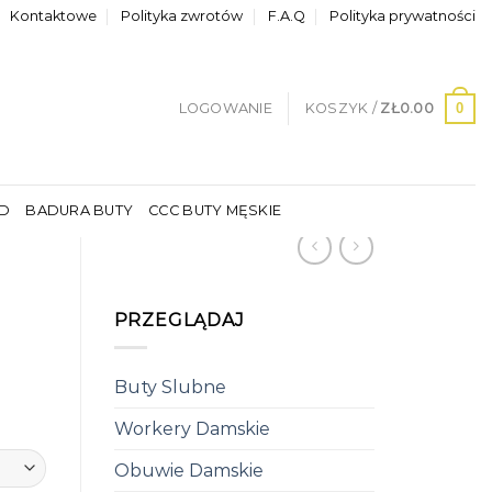
Kontaktowe
Polityka zwrotów
F.A.Q
Polityka prywatności
0
LOGOWANIE
KOSZYK /
ZŁ
0.00
LD
BADURA BUTY
CCC BUTY MĘSKIE
PRZEGLĄDAJ
Buty Slubne
Workery Damskie
Obuwie Damskie