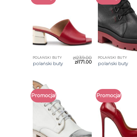
zł
239.00
POLAŃSKI BUTY
POLAŃSKI BUTY
zł
171.00
polański buty
polański buty
Promocja!
Promocja!