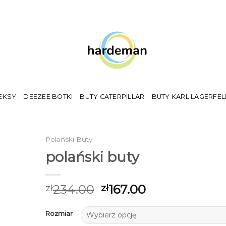
EKSY
DEEZEE BOTKI
BUTY CATERPILLAR
BUTY KARL LAGERFE
Polański Buty
polański buty
234.00
167.00
zł
zł
Rozmiar