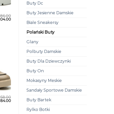
Buty Dc
Buty Jesienne Damskie
286.00
204.00
Biale Sneakersy
Polański Buty
Glany
Polbuty Damskie
Buty Dla Dziewczynki
Buty On
Mokasyny Meskie
Sandały Sportowe Damskie
258.00
Buty Bartek
184.00
Rylko Botki