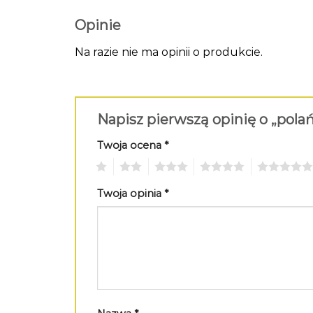
Opinie
Na razie nie ma opinii o produkcie.
Napisz pierwszą opinię o „pola
Twoja ocena
*
1
2
3
4
5
Twoja opinia
*