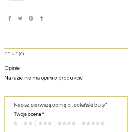
OPINIE (0)
Opinie
Na razie nie ma opinii o produkcie.
Napisz pierwszą opinię o „polański buty”
Twoja ocena
*
1
2
3
4
5