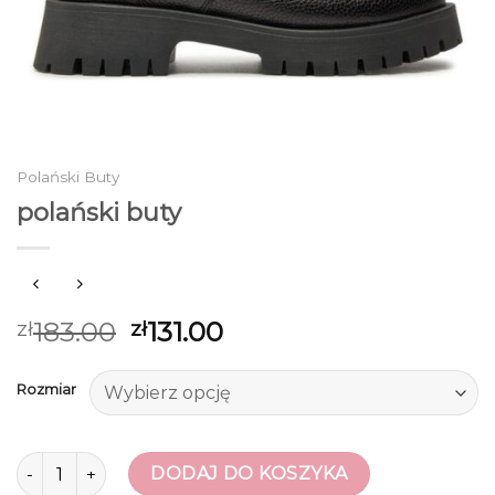
Polański Buty
polański buty
183.00
131.00
zł
zł
Rozmiar
ilość polański buty
DODAJ DO KOSZYKA