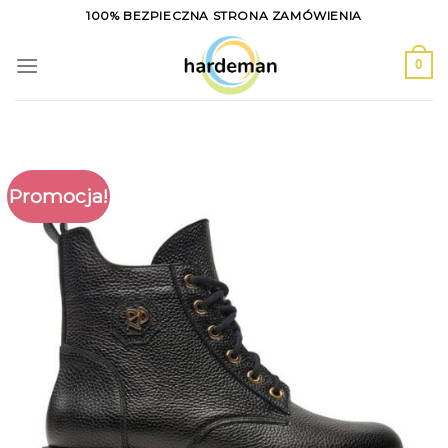
Skip
100% BEZPIECZNA STRONA ZAMÓWIENIA
to
content
0
Promocja!