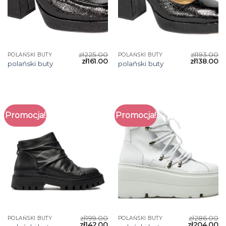
zł
225.00
zł
193.00
POLAŃSKI BUTY
POLAŃSKI BUTY
zł
161.00
zł
138.00
polański buty
polański buty
Promocja!
Promocja!
zł
199.00
zł
286.00
POLAŃSKI BUTY
POLAŃSKI BUTY
zł
142.00
zł
204.00