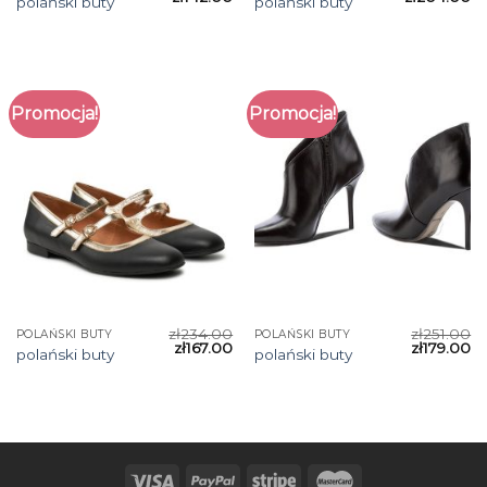
polański buty
polański buty
Promocja!
Promocja!
zł
234.00
zł
251.00
POLAŃSKI BUTY
POLAŃSKI BUTY
zł
167.00
zł
179.00
polański buty
polański buty