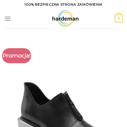
Skip
100% BEZPIECZNA STRONA ZAMÓWIENIA
to
content
0
Promocja!