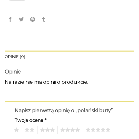
OPINIE (0)
Opinie
Na razie nie ma opinii o produkcie.
Napisz pierwszą opinię o „polański buty”
Twoja ocena
*
1
2
3
4
5