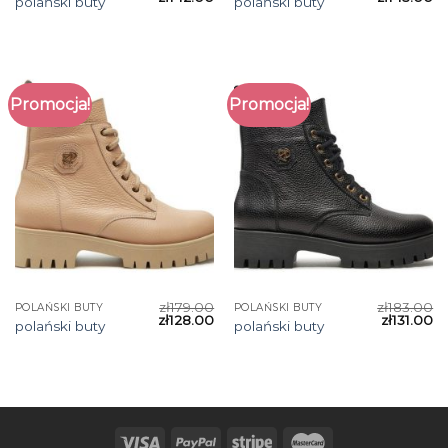
polański buty
polański buty
Promocja!
Promocja!
zł
179.00
zł
183.00
POLAŃSKI BUTY
POLAŃSKI BUTY
zł
128.00
zł
131.00
polański buty
polański buty