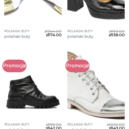
zł
244.00
zł
193.00
POLAŃSKI BUTY
POLAŃSKI BUTY
zł
174.00
zł
138.00
polański buty
polański buty
Promocja!
Promocja!
zł
199.00
zł
200.00
POLAŃSKI BUTY
POLAŃSKI BUTY
zł
142.00
zł
143.00