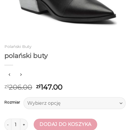
Polański Buty
polański buty
206.00
147.00
zł
zł
Rozmiar
ilość polański buty
DODAJ DO KOSZYKA