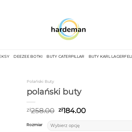
EKSY
DEEZEE BOTKI
BUTY CATERPILLAR
BUTY KARL LAGERFE
Polański Buty
polański buty
258.00
184.00
zł
zł
Rozmiar