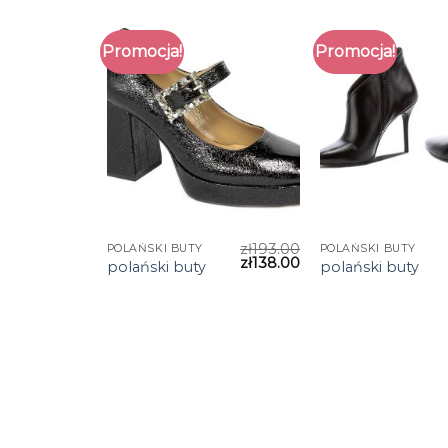
Promocja!
Promocja!
zł
193.00
POLAŃSKI BUTY
POLAŃSKI BUTY
zł
138.00
polański buty
polański buty