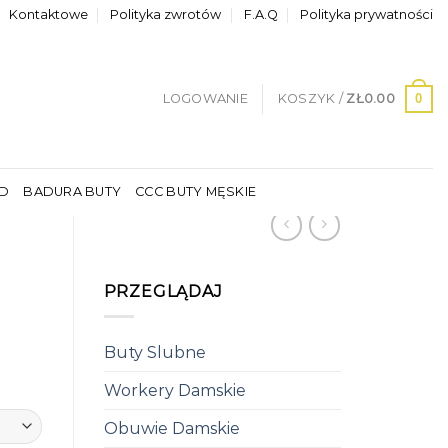
Kontaktowe
Polityka zwrotów
F.A.Q
Polityka prywatności
0
LOGOWANIE
KOSZYK /
ZŁ
0.00
LD
BADURA BUTY
CCC BUTY MĘSKIE
PRZEGLĄDAJ
Buty Slubne
Workery Damskie
Obuwie Damskie