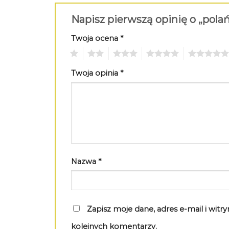
Napisz pierwszą opinię o „pola
Twoja ocena
*
1
2
3
4
5
Twoja opinia
*
Nazwa
*
Zapisz moje dane, adres e-mail i wit
kolejnych komentarzy.