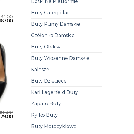
Botki Na Platformie
Buty Caterpillar
234.00
167.00
Buty Pumy Damskie
Czółenka Damskie
Buty Oleksy
Buty Wiosenne Damskie
Kalosze
Buty Dziecięce
Karl Lagerfeld Buty
Zapato Buty
181.00
Rylko Buty
129.00
Buty Motocyklowe