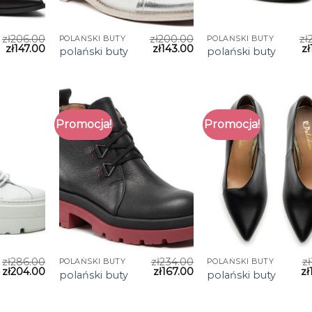
zł
206.00
zł
200.00
zł
POLAŃSKI BUTY
POLAŃSKI BUTY
zł
147.00
zł
143.00
zł
polański buty
polański buty
Promocja!
Promocja!
zł
286.00
zł
234.00
zł
POLAŃSKI BUTY
POLAŃSKI BUTY
zł
204.00
zł
167.00
zł
polański buty
polański buty