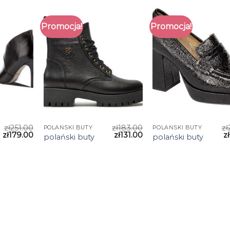
Promocja!
Promocja!
zł
251.00
zł
183.00
zł
POLAŃSKI BUTY
POLAŃSKI BUTY
zł
179.00
zł
131.00
zł
polański buty
polański buty