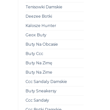
Tenisowki Damskie
Deezee Botki
Kalosze Hunter
Geox Buty
Buty Na Obcasie
Buty Ccc
Buty Na Zimę
Buty Na Zime
Ccc Sandaly Damskie
Buty Sneakersy
Ccc Sandały
Ccc Botki Damskie