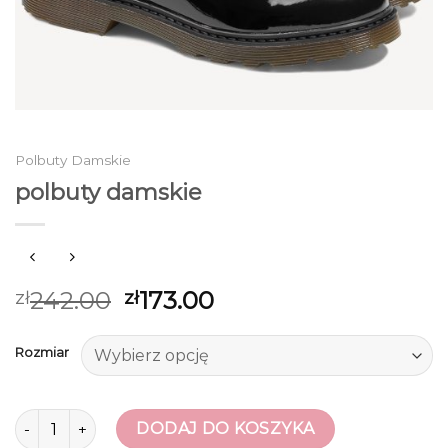
Polbuty Damskie
polbuty damskie
242.00
173.00
zł
zł
Rozmiar
ilość polbuty damskie
DODAJ DO KOSZYKA