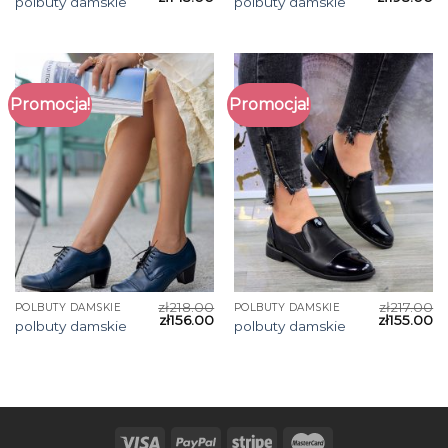
polbuty damskie
polbuty damskie
Promocja!
Promocja!
zł
218.00
zł
217.00
POLBUTY DAMSKIE
POLBUTY DAMSKIE
zł
156.00
zł
155.00
polbuty damskie
polbuty damskie