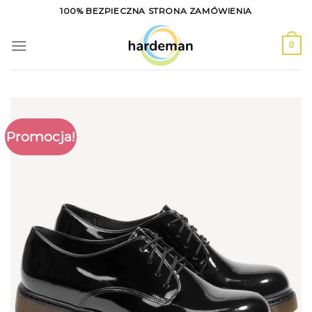
Skip
100% BEZPIECZNA STRONA ZAMÓWIENIA
to
content
0
Promocja!