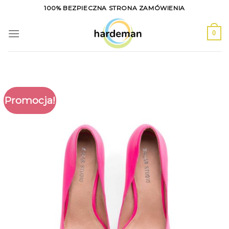
Skip
100% BEZPIECZNA STRONA ZAMÓWIENIA
to
content
0
Promocja!