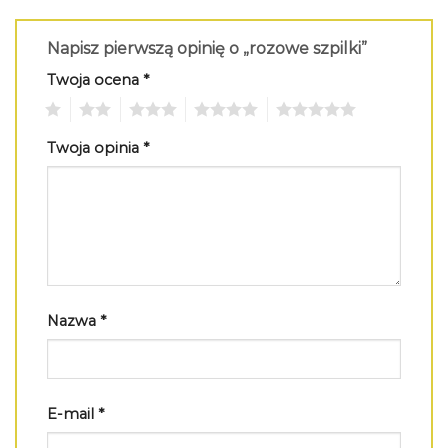
Napisz pierwszą opinię o „rozowe szpilki”
Twoja ocena
*
1
2
3
4
5
Twoja opinia
*
Nazwa
*
E-mail
*