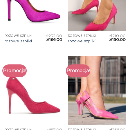
zł
232.00
zł
210.00
ROZOWE SZPILKI
ROZOWE SZPILKI
zł
166.00
zł
150.00
rozowe szpilki
rozowe szpilki
Promocja!
Promocja!
zł
197.00
zł
266.00
ROZOWE SZPILKI
ROZOWE SZPILKI