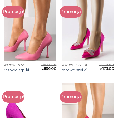
Promocja!
Promocja!
zł
274.00
zł
242.00
ROZOWE SZPILKI
ROZOWE SZPILKI
zł
196.00
zł
173.00
rozowe szpilki
rozowe szpilki
Promocja!
Promocja!