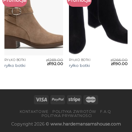
Promocja!
Promocja!
zł
269.00
zł
266.00
RYŁKO BOTKI
RYŁKO BOTKI
zł
192.00
zł
190.00
ryłko botki
ryłko botki
KONTAKTOWE
POLITYKA ZWROTÓW
F.A.Q
POLITYKA PRYWATNOŚCI
Copyright 2026 ©
www.hardemansamshouse.com