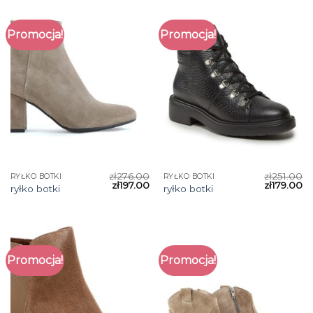
Promocja!
Promocja!
zł
276.00
zł
251.00
RYŁKO BOTKI
RYŁKO BOTKI
zł
197.00
zł
179.00
ryłko botki
ryłko botki
Promocja!
Promocja!