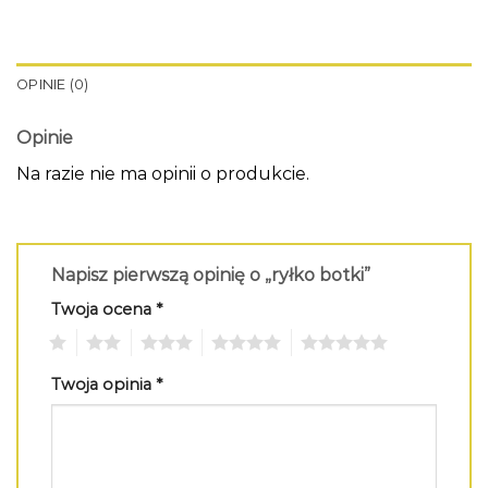
OPINIE (0)
Opinie
Na razie nie ma opinii o produkcie.
Napisz pierwszą opinię o „ryłko botki”
Twoja ocena
*
1
2
3
4
5
Twoja opinia
*