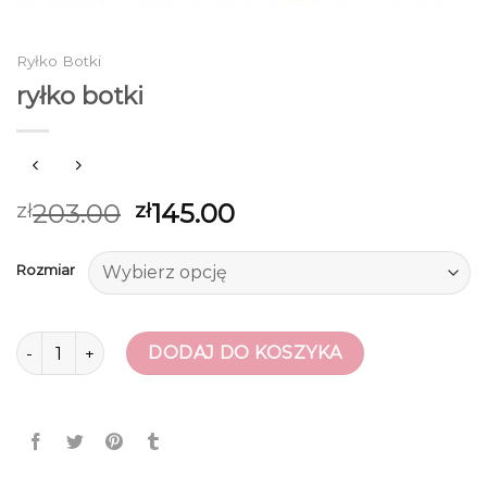
Ryłko Botki
ryłko botki
203.00
145.00
zł
zł
Rozmiar
ilość ryłko botki
DODAJ DO KOSZYKA