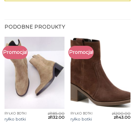
PODOBNE PRODUKTY
Promocja!
Promocja!
zł
185.00
zł
200.00
RYŁKO BOTKI
RYŁKO BOTKI
zł
132.00
zł
143.00
ryłko botki
ryłko botki