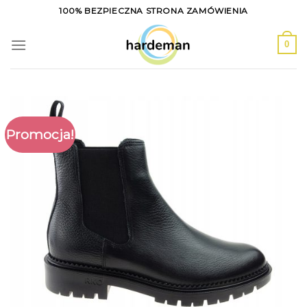
Skip
100% BEZPIECZNA STRONA ZAMÓWIENIA
to
content
0
Promocja!