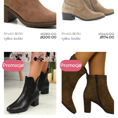
zł
280.00
zł
244.00
RYŁKO BOTKI
RYŁKO BOTKI
zł
200.00
zł
174.00
ryłko botki
ryłko botki
Promocja!
Promocja!