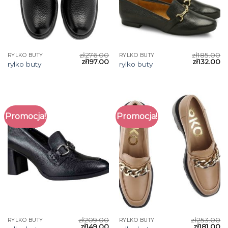
zł
276.00
zł
185.00
RYLKO BUTY
RYLKO BUTY
zł
197.00
zł
132.00
rylko buty
rylko buty
Promocja!
Promocja!
zł
209.00
zł
253.00
RYLKO BUTY
RYLKO BUTY
zł
149.00
zł
181.00