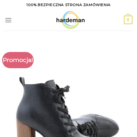
Skip
100% BEZPIECZNA STRONA ZAMÓWIENIA
to
content
0
Promocja!