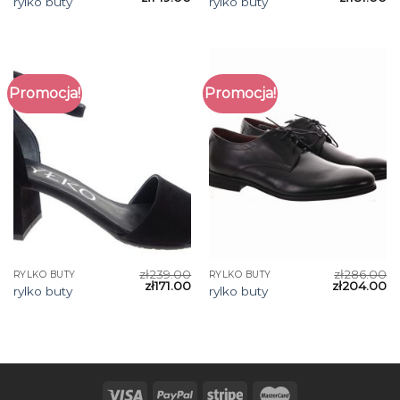
rylko buty
rylko buty
Promocja!
Promocja!
zł
239.00
zł
286.00
RYLKO BUTY
RYLKO BUTY
zł
171.00
zł
204.00
rylko buty
rylko buty