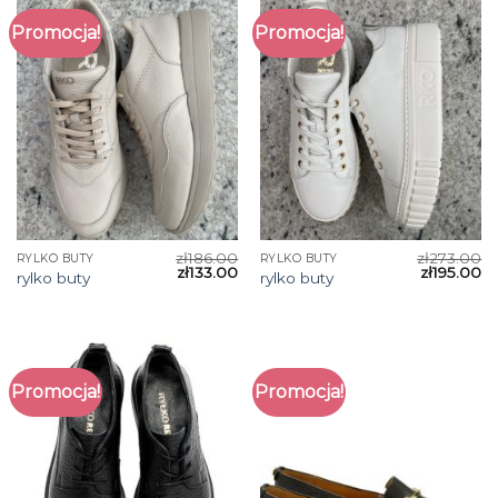
Promocja!
Promocja!
zł
186.00
zł
273.00
RYLKO BUTY
RYLKO BUTY
zł
133.00
zł
195.00
rylko buty
rylko buty
Promocja!
Promocja!