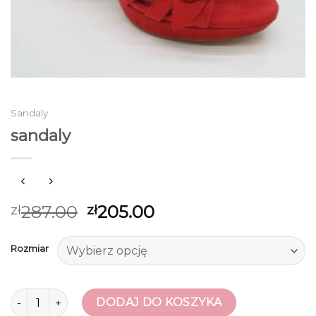
Sandaly
sandaly
287.00
205.00
zł
zł
Rozmiar
ilość sandaly
DODAJ DO KOSZYKA