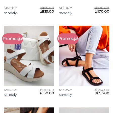
zł
195.00
zł
238.00
SANDALY
SANDALY
zł
139.00
zł
170.00
sandaly
sandaly
Promocja!
Promocja!
zł
182.00
zł
274.00
SANDALY
SANDALY
zł
130.00
zł
196.00
sandaly
sandaly