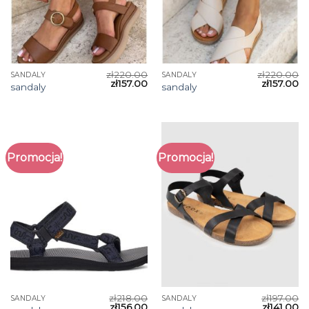
zł
220.00
zł
220.00
SANDALY
SANDALY
zł
157.00
zł
157.00
sandaly
sandaly
Promocja!
Promocja!
zł
218.00
zł
197.00
SANDALY
SANDALY
zł
156.00
zł
141.00