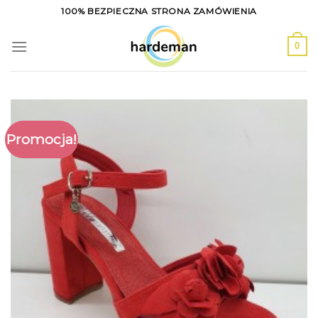
Skip
100% BEZPIECZNA STRONA ZAMÓWIENIA
to
content
0
Promocja!