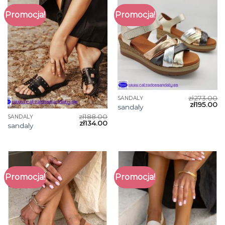
Promocja!
Promocja!
zł
273.00
SANDALY
zł
195.00
sandaly
zł
188.00
SANDALY
zł
134.00
sandaly
Promocja!
Promocja!