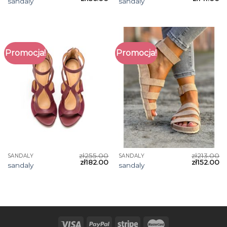
sandaly
sandaly
Promocja!
Promocja!
zł
255.00
zł
213.00
SANDALY
SANDALY
zł
182.00
zł
152.00
sandaly
sandaly