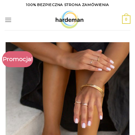
Skip
100% BEZPIECZNA STRONA ZAMÓWIENIA
to
content
0
Promocja!