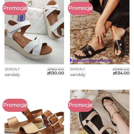
Promocja!
Promocja!
zł
182.00
zł
188.00
SANDALY
SANDALY
zł
130.00
zł
134.00
sandaly
sandaly
Promocja!
Promocja!