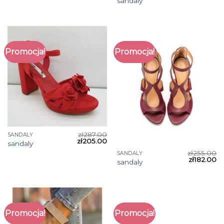
sandaly
Promocja!
Promocja!
zł
287.00
SANDALY
zł
205.00
sandaly
zł
255.00
SANDALY
zł
182.00
sandaly
Promocja!
Promocja!