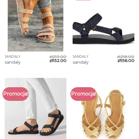
zł
213.00
zł
218.00
SANDALY
SANDALY
zł
152.00
zł
156.00
sandaly
sandaly
Promocja!
Promocja!