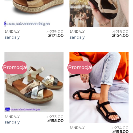
zł
239.00
zł
216.00
SANDALY
SANDALY
zł
171.00
zł
154.00
sandaly
sandaly
Promocja!
Promocja!
zł
273.00
SANDALY
zł
195.00
sandaly
zł
274.00
SANDALY
zł
196.00