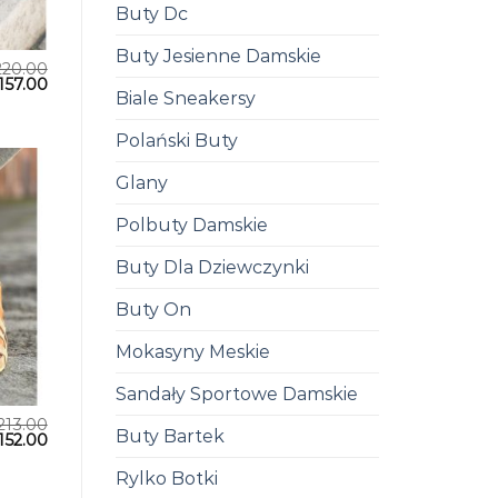
Buty Dc
Buty Jesienne Damskie
220.00
157.00
Biale Sneakersy
Polański Buty
Glany
Polbuty Damskie
Buty Dla Dziewczynki
Buty On
Mokasyny Meskie
Sandały Sportowe Damskie
213.00
Buty Bartek
152.00
Rylko Botki