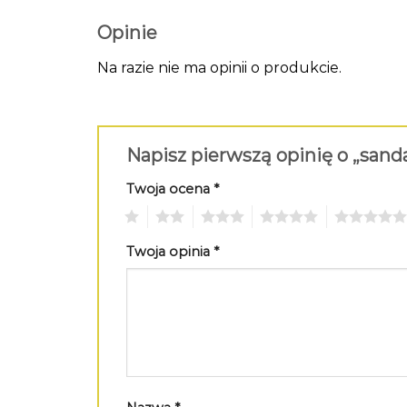
Opinie
Na razie nie ma opinii o produkcie.
Napisz pierwszą opinię o „sand
Twoja ocena
*
1
2
3
4
5
Twoja opinia
*