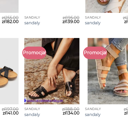
zł
255.00
zł
195.00
zł
SANDALY
SANDALY
zł
182.00
zł
139.00
zł
sandaly
sandaly
Promocja!
Promocja!
zł
197.00
zł
188.00
zł
SANDALY
SANDALY
zł
141.00
zł
134.00
zł
sandaly
sandaly