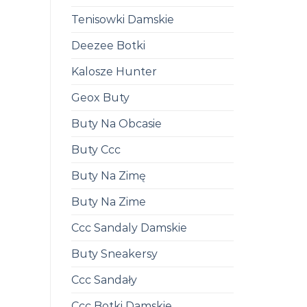
Tenisowki Damskie
Deezee Botki
Kalosze Hunter
Geox Buty
Buty Na Obcasie
Buty Ccc
Buty Na Zimę
Buty Na Zime
Ccc Sandaly Damskie
Buty Sneakersy
Ccc Sandały
Ccc Botki Damskie