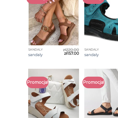
zł
220.00
SANDALY
SANDALY
zł
157.00
sandaly
sandaly
Promocja!
Promocja!