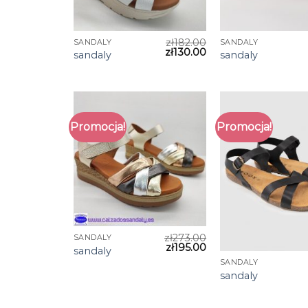
zł
182.00
SANDALY
SANDALY
zł
130.00
sandaly
sandaly
Promocja!
Promocja!
zł
273.00
SANDALY
zł
195.00
sandaly
SANDALY
sandaly