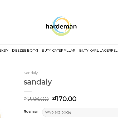
EKSY
DEEZEE BOTKI
BUTY CATERPILLAR
BUTY KARL LAGERFE
Sandaly
sandaly
238.00
170.00
zł
zł
Rozmiar