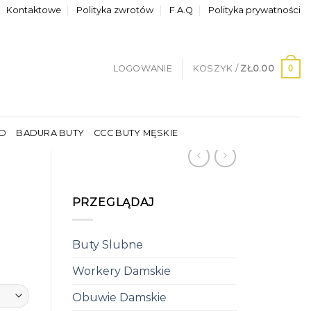
Kontaktowe
Polityka zwrotów
F.A.Q
Polityka prywatności
0
LOGOWANIE
KOSZYK /
ZŁ
0.00
LD
BADURA BUTY
CCC BUTY MĘSKIE
PRZEGLĄDAJ
Buty Slubne
Workery Damskie
Obuwie Damskie