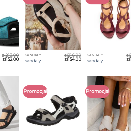
zł
213.00
zł
216.00
zł
SANDALY
SANDALY
zł
152.00
zł
154.00
zł
sandaly
sandaly
Promocja!
Promocja!