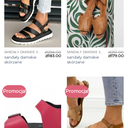
zł
256.00
zł
251.00
SANDAŁY DAMSKIE SKÓRZANE
SANDAŁY DAMSKIE SKÓRZANE
zł
183.00
zł
179.00
sandały damskie
sandały damskie
skórzane
skórzane
Promocja!
Promocja!