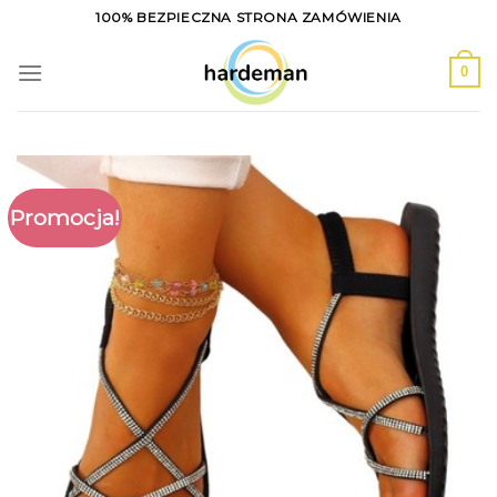
Skip
100% BEZPIECZNA STRONA ZAMÓWIENIA
to
content
0
Promocja!