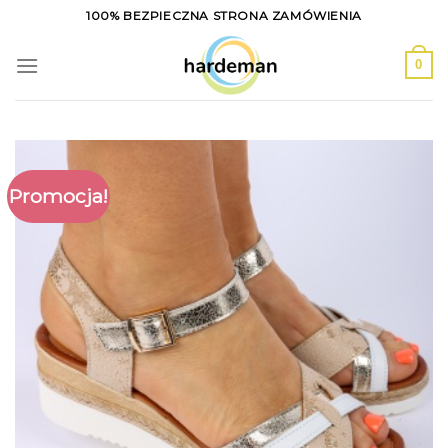
Skip
100% BEZPIECZNA STRONA ZAMÓWIENIA
to
content
0
Promocja!