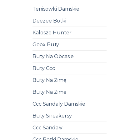
Tenisowki Damskie
Deezee Botki
Kalosze Hunter
Geox Buty
Buty Na Obcasie
Buty Ccc
Buty Na Zimę
Buty Na Zime
Ccc Sandaly Damskie
Buty Sneakersy
Ccc Sandały
Ccc Botki Damskie