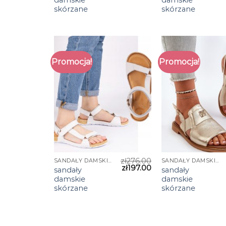
skórzane
skórzane
Promocja!
Promocja!
zł
276.00
SANDAŁY DAMSKIE SKÓRZANE
SANDAŁY DAMSKIE SKÓRZANE
zł
197.00
sandały
sandały
damskie
damskie
skórzane
skórzane