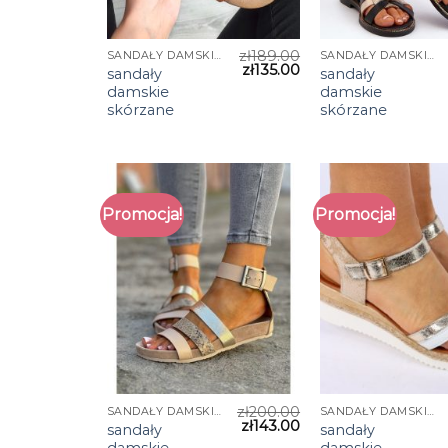
zł
189.00
SANDAŁY DAMSKIE SKÓRZANE
SANDAŁY DAMSKIE SKÓRZANE
zł
135.00
sandały
sandały
damskie
damskie
skórzane
skórzane
Promocja!
Promocja!
zł
200.00
SANDAŁY DAMSKIE SKÓRZANE
SANDAŁY DAMSKIE SKÓRZANE
zł
143.00
sandały
sandały
damskie
damskie