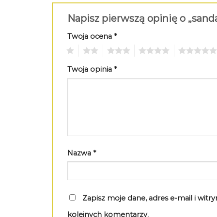
Napisz pierwszą opinię o „san
Twoja ocena
*
1
2
3
4
5
Twoja opinia
*
Nazwa
*
Zapisz moje dane, adres e-mail i wit
kolejnych komentarzy.