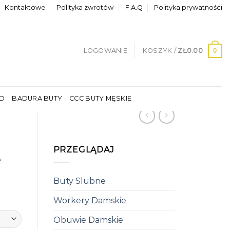
Kontaktowe
Polityka zwrotów
F.A.Q
Polityka prywatności
0
LOGOWANIE
KOSZYK /
ZŁ
0.00
LD
BADURA BUTY
CCC BUTY MĘSKIE
PRZEGLĄDAJ
e
Buty Slubne
Workery Damskie
Obuwie Damskie