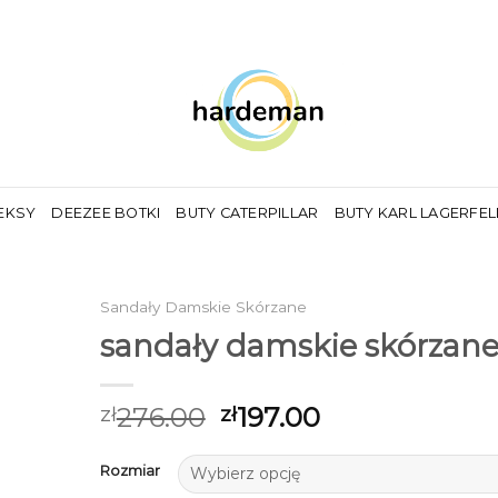
EKSY
DEEZEE BOTKI
BUTY CATERPILLAR
BUTY KARL LAGERFE
Sandały Damskie Skórzane
sandały damskie skórzan
276.00
197.00
zł
zł
Rozmiar