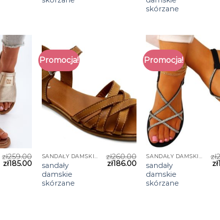
skórzane
Promocja!
Promocja!
zł
259.00
zł
260.00
zł
SANDAŁY DAMSKIE SKÓRZANE
SANDAŁY DAMSKIE SKÓRZANE
zł
185.00
zł
186.00
zł
sandały
sandały
damskie
damskie
skórzane
skórzane