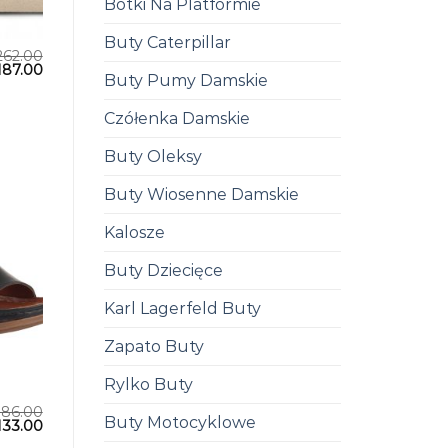
Botki Na Platformie
Buty Caterpillar
262.00
187.00
Buty Pumy Damskie
Czółenka Damskie
Buty Oleksy
Buty Wiosenne Damskie
Kalosze
Buty Dziecięce
Karl Lagerfeld Buty
Zapato Buty
Rylko Buty
186.00
Buty Motocyklowe
133.00