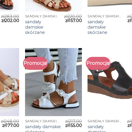
zł
283.00
zł
220.00
zł
SANDAŁY DAMSKIE SKÓRZANE
SANDAŁY DAMSKIE SKÓRZANE
zł
202.00
zł
157.00
zł
sandały
sandały
damskie
damskie
skórzane
skórzane
Promocja!
Promocja!
zł
248.00
zł
217.00
zł
SANDAŁY DAMSKIE SKÓRZANE
SANDAŁY DAMSKIE SKÓRZANE
zł
177.00
zł
155.00
zł
sandały damskie
sandały
skórzane
damskie