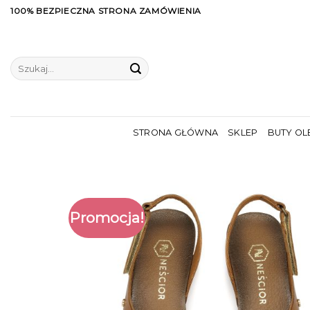
Skip
100% BEZPIECZNA STRONA ZAMÓWIENIA
to
content
Szukaj:
STRONA GŁÓWNA
SKLEP
BUTY OL
Promocja!