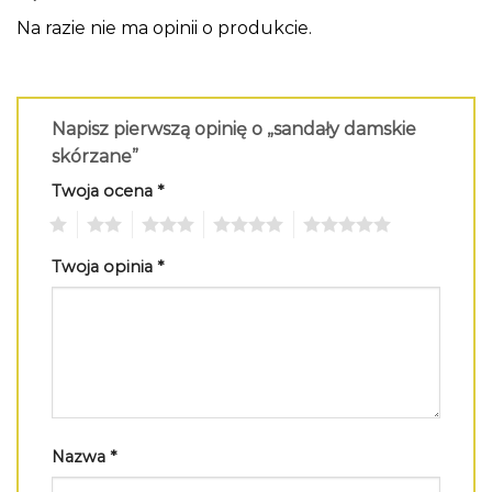
Na razie nie ma opinii o produkcie.
Napisz pierwszą opinię o „sandały damskie
skórzane”
Twoja ocena
*
1
2
3
4
5
Twoja opinia
*
Nazwa
*