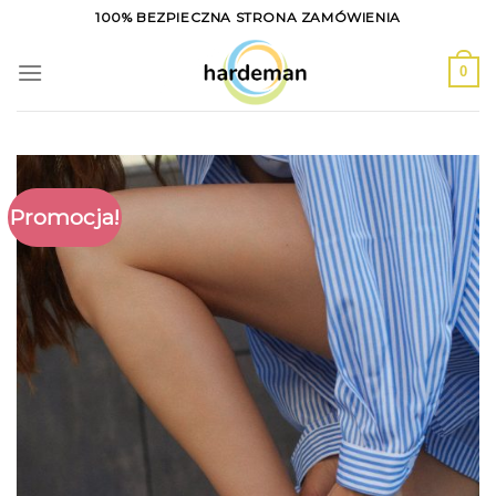
Skip
100% BEZPIECZNA STRONA ZAMÓWIENIA
to
content
0
Promocja!