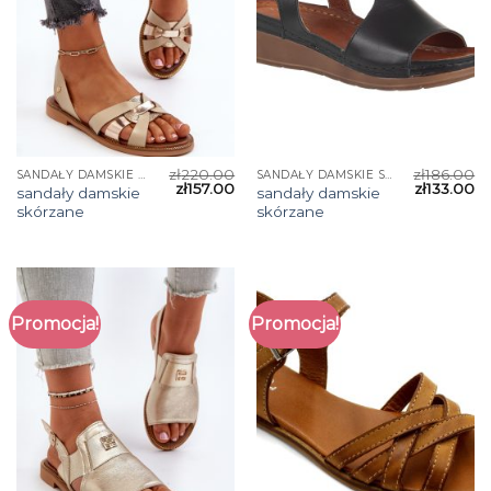
zł
220.00
zł
186.00
SANDAŁY DAMSKIE SKÓRZANE
SANDAŁY DAMSKIE SKÓRZANE
zł
157.00
zł
133.00
sandały damskie
sandały damskie
skórzane
skórzane
Promocja!
Promocja!