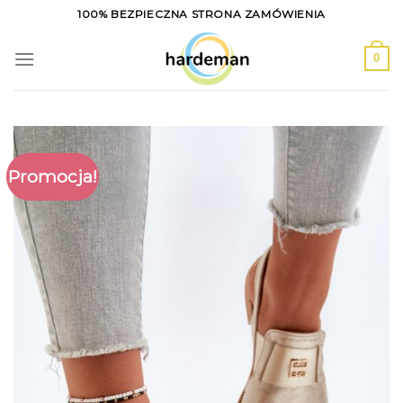
Skip
100% BEZPIECZNA STRONA ZAMÓWIENIA
to
content
0
Promocja!