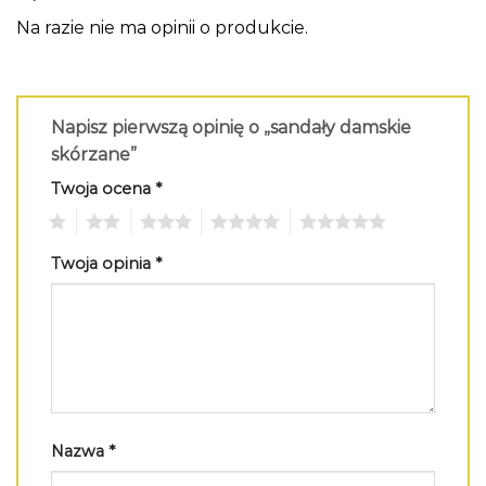
Na razie nie ma opinii o produkcie.
Napisz pierwszą opinię o „sandały damskie
skórzane”
Twoja ocena
*
1
2
3
4
5
Twoja opinia
*
Nazwa
*