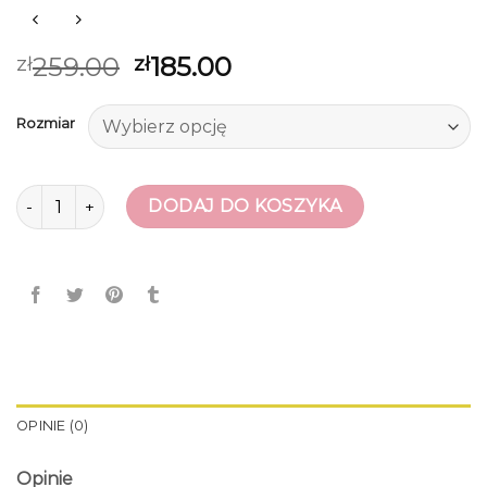
259.00
185.00
zł
zł
Rozmiar
ilość sandały damskie skórzane
DODAJ DO KOSZYKA
OPINIE (0)
Opinie