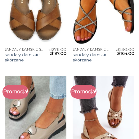
zł
276.00
zł
230.00
SANDAŁY DAMSKIE SKÓRZANE
SANDAŁY DAMSKIE SKÓRZANE
zł
197.00
zł
164.00
sandały damskie
sandały damskie
skórzane
skórzane
Promocja!
Promocja!