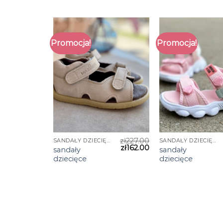
Promocja!
Promocja!
zł
227.00
SANDAŁY DZIECIĘCE
SANDAŁY DZIECIĘCE
zł
162.00
sandały
sandały
dziecięce
dziecięce