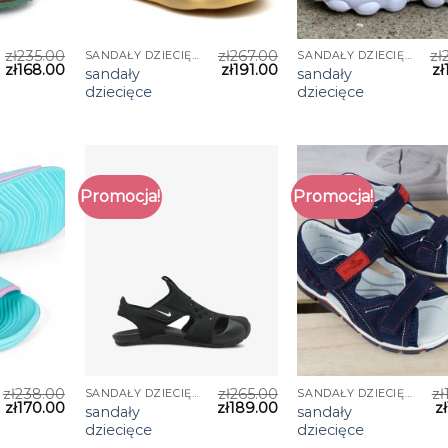
zł
235.00
zł
267.00
zł
SANDAŁY DZIECIĘCE
SANDAŁY DZIECIĘCE
zł
168.00
zł
191.00
zł
sandały
sandały
dziecięce
dziecięce
Promocja!
Promocja!
zł
238.00
zł
265.00
zł
SANDAŁY DZIECIĘCE
SANDAŁY DZIECIĘCE
zł
170.00
zł
189.00
zł
sandały
sandały
dziecięce
dziecięce