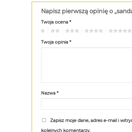
Napisz pierwszą opinię o „sand
Twoja ocena
*
1
2
3
4
5
Twoja opinia
*
Nazwa
*
Zapisz moje dane, adres e-mail i wit
kolejnych komentarzy.