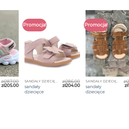
Promocja!
Promocja!
zł
287.00
zł
286.00
zł
SANDAŁY DZIECIĘCE
SANDAŁY DZIECIĘCE
zł
205.00
zł
204.00
zł
sandały
sandały
dziecięce
dziecięce