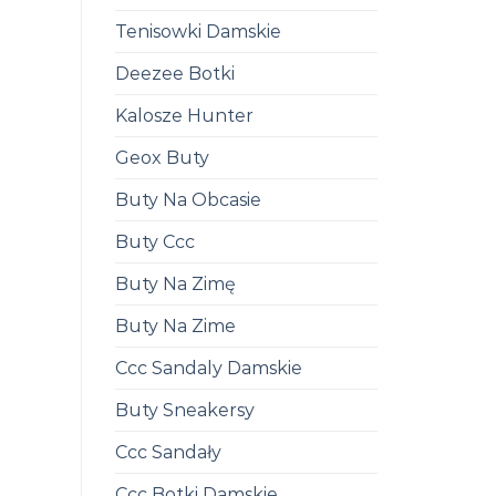
Tenisowki Damskie
Deezee Botki
Kalosze Hunter
Geox Buty
Buty Na Obcasie
Buty Ccc
Buty Na Zimę
Buty Na Zime
Ccc Sandaly Damskie
Buty Sneakersy
Ccc Sandały
Ccc Botki Damskie