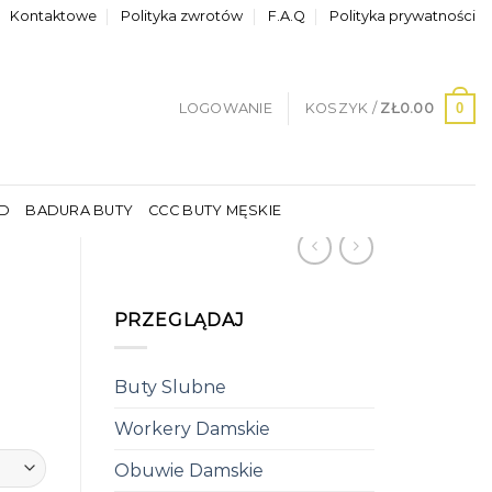
Kontaktowe
Polityka zwrotów
F.A.Q
Polityka prywatności
0
LOGOWANIE
KOSZYK /
ZŁ
0.00
LD
BADURA BUTY
CCC BUTY MĘSKIE
PRZEGLĄDAJ
Buty Slubne
Workery Damskie
Obuwie Damskie