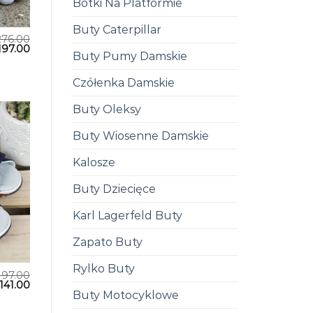
Botki Na Platformie
Buty Caterpillar
276.00
197.00
Buty Pumy Damskie
Czółenka Damskie
Buty Oleksy
Buty Wiosenne Damskie
Kalosze
Buty Dziecięce
Karl Lagerfeld Buty
Zapato Buty
Rylko Buty
197.00
141.00
Buty Motocyklowe