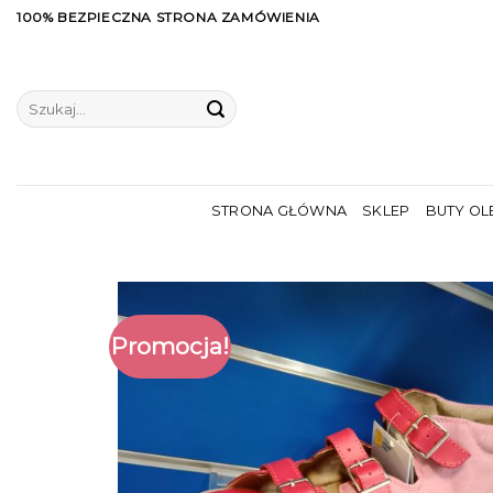
Skip
100% BEZPIECZNA STRONA ZAMÓWIENIA
to
content
Szukaj:
STRONA GŁÓWNA
SKLEP
BUTY OL
Promocja!