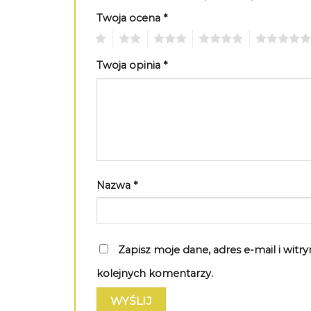
Twoja ocena
*
1
2
3
4
5
Twoja opinia
*
Nazwa
*
Zapisz moje dane, adres e-mail i wit
kolejnych komentarzy.