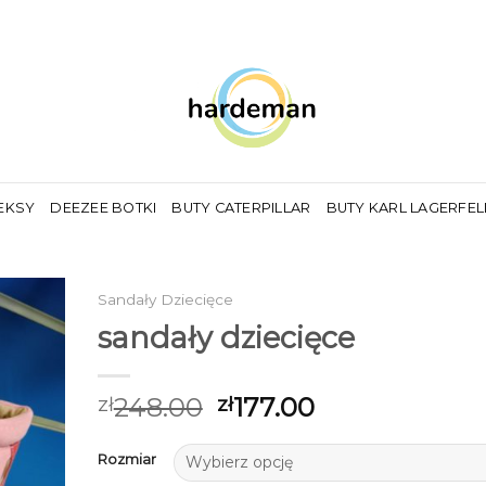
EKSY
DEEZEE BOTKI
BUTY CATERPILLAR
BUTY KARL LAGERFE
Sandały Dziecięce
sandały dziecięce
248.00
177.00
zł
zł
Rozmiar