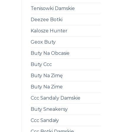
Tenisowki Damskie
Deezee Botki
Kalosze Hunter
Geox Buty
Buty Na Obcasie
Buty Ccc
Buty Na Zimę
Buty Na Zime
Ccc Sandaly Damskie
Buty Sneakersy
Ccc Sandały
Ccc Botki Damskie