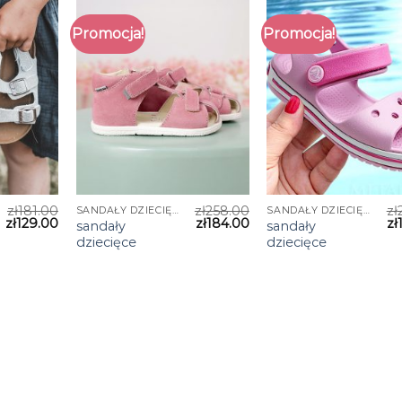
Promocja!
Promocja!
zł
181.00
zł
258.00
zł
SANDAŁY DZIECIĘCE
SANDAŁY DZIECIĘCE
zł
129.00
zł
184.00
zł
sandały
sandały
dziecięce
dziecięce