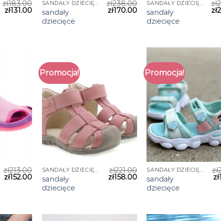
zł
183.00
zł
238.00
zł
SANDAŁY DZIECIĘCE
SANDAŁY DZIECIĘCE
zł
131.00
zł
170.00
zł
sandały
sandały
dziecięce
dziecięce
Promocja!
Promocja!
zł
213.00
zł
221.00
zł
SANDAŁY DZIECIĘCE
SANDAŁY DZIECIĘCE
zł
152.00
zł
158.00
zł
sandały
sandały
dziecięce
dziecięce