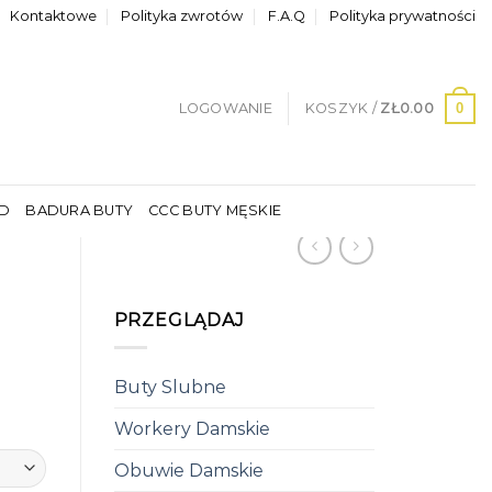
Kontaktowe
Polityka zwrotów
F.A.Q
Polityka prywatności
0
LOGOWANIE
KOSZYK /
ZŁ
0.00
LD
BADURA BUTY
CCC BUTY MĘSKIE
PRZEGLĄDAJ
Buty Slubne
Workery Damskie
Obuwie Damskie