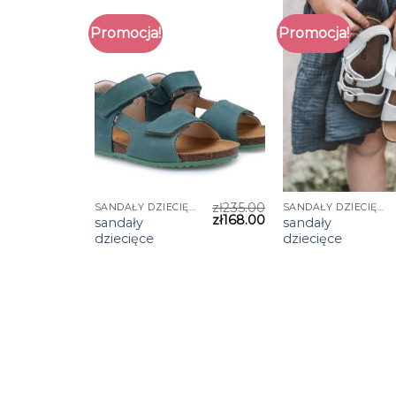
Promocja!
Promocja!
zł
235.00
SANDAŁY DZIECIĘCE
SANDAŁY DZIECIĘCE
zł
168.00
sandały
sandały
dziecięce
dziecięce