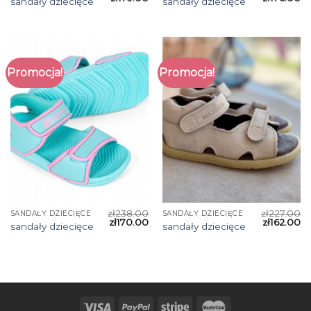
sandały dziecięce
sandały dziecięce
Promocja!
Promocja!
zł
238.00
zł
227.00
SANDAŁY DZIECIĘCE
SANDAŁY DZIECIĘCE
zł
170.00
zł
162.00
sandały dziecięce
sandały dziecięce