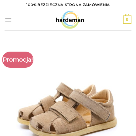
Skip
100% BEZPIECZNA STRONA ZAMÓWIENIA
to
content
0
Promocja!