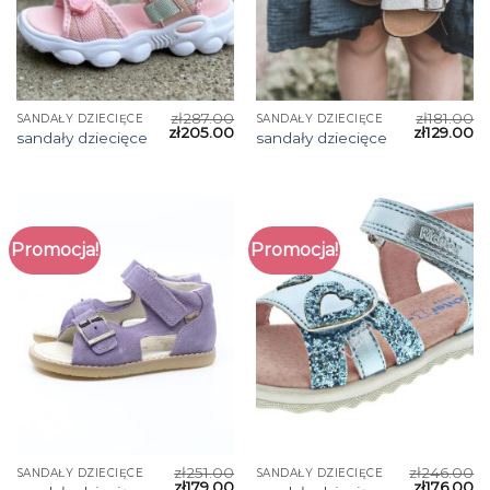
zł
287.00
zł
181.00
SANDAŁY DZIECIĘCE
SANDAŁY DZIECIĘCE
zł
205.00
zł
129.00
sandały dziecięce
sandały dziecięce
Promocja!
Promocja!
zł
251.00
zł
246.00
SANDAŁY DZIECIĘCE
SANDAŁY DZIECIĘCE
zł
179.00
zł
176.00