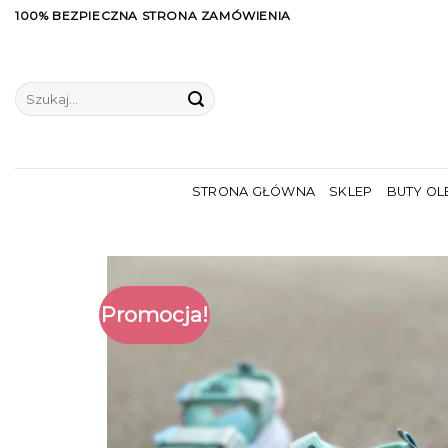
Skip
100% BEZPIECZNA STRONA ZAMÓWIENIA
to
content
Szukaj:
STRONA GŁÓWNA
SKLEP
BUTY OL
Promocja!