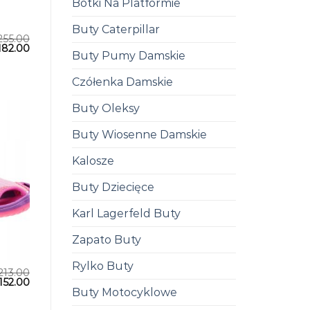
Botki Na Platformie
Buty Caterpillar
255.00
182.00
Buty Pumy Damskie
Czółenka Damskie
Buty Oleksy
Buty Wiosenne Damskie
Kalosze
Buty Dziecięce
Karl Lagerfeld Buty
Zapato Buty
Rylko Buty
213.00
152.00
Buty Motocyklowe