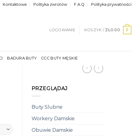
Kontaktowe
Polityka zwrotów
F.A.Q
Polityka prywatności
0
LOGOWANIE
KOSZYK /
ZŁ
0.00
LD
BADURA BUTY
CCC BUTY MĘSKIE
PRZEGLĄDAJ
Buty Slubne
Workery Damskie
Obuwie Damskie