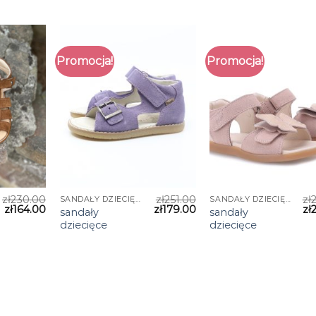
Promocja!
Promocja!
zł
230.00
zł
251.00
zł
SANDAŁY DZIECIĘCE
SANDAŁY DZIECIĘCE
zł
164.00
zł
179.00
zł
sandały
sandały
dziecięce
dziecięce