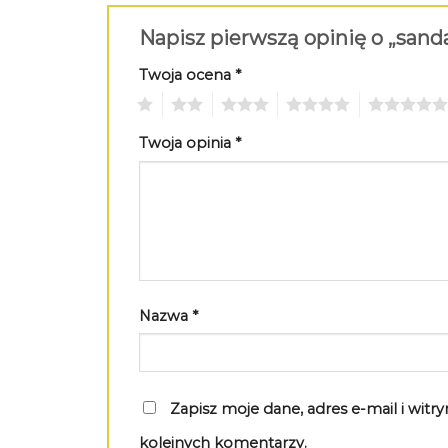
Napisz pierwszą opinię o „sand
Twoja ocena
*
1
2
3
4
5
Twoja opinia
*
Nazwa
*
Zapisz moje dane, adres e-mail i wit
kolejnych komentarzy.