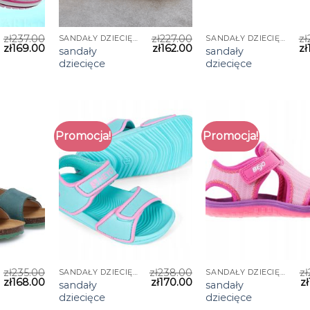
zł
237.00
zł
227.00
zł
SANDAŁY DZIECIĘCE
SANDAŁY DZIECIĘCE
zł
169.00
zł
162.00
zł
sandały
sandały
dziecięce
dziecięce
Promocja!
Promocja!
zł
235.00
zł
238.00
zł
SANDAŁY DZIECIĘCE
SANDAŁY DZIECIĘCE
zł
168.00
zł
170.00
zł
sandały
sandały
dziecięce
dziecięce