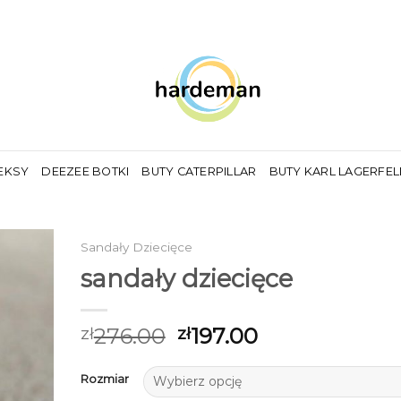
EKSY
DEEZEE BOTKI
BUTY CATERPILLAR
BUTY KARL LAGERFE
Sandały Dziecięce
sandały dziecięce
276.00
197.00
zł
zł
Rozmiar