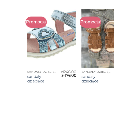
Promocja!
Promocja!
zł
246.00
SANDAŁY DZIECIĘCE
SANDAŁY DZIECIĘCE
zł
176.00
sandały
sandały
dziecięce
dziecięce