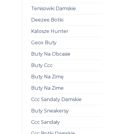
Tenisowki Damskie
Deezee Botki
Kalosze Hunter
Geox Buty
Buty Na Obcasie
Buty Ccc
Buty Na Zimę
Buty Na Zime
Ccc Sandaly Damskie
Buty Sneakersy
Ccc Sandały
Ccc Botki Damskie