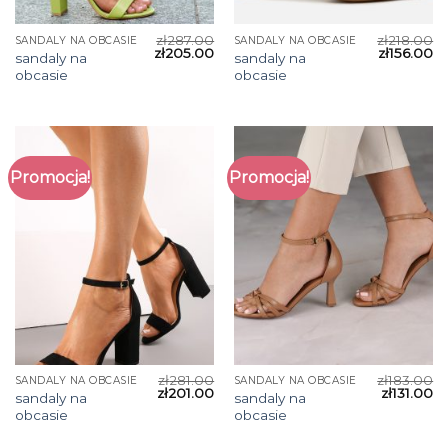
zł
287.00
zł
218.00
SANDALY NA OBCASIE
SANDALY NA OBCASIE
zł
205.00
zł
156.00
sandaly na
sandaly na
obcasie
obcasie
Promocja!
Promocja!
zł
281.00
zł
183.00
SANDALY NA OBCASIE
SANDALY NA OBCASIE
zł
201.00
zł
131.00
sandaly na
sandaly na
obcasie
obcasie