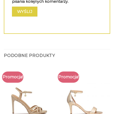
pisania kolejnych komentarzy.
PODOBNE PRODUKTY
Promocja!
Promocja!