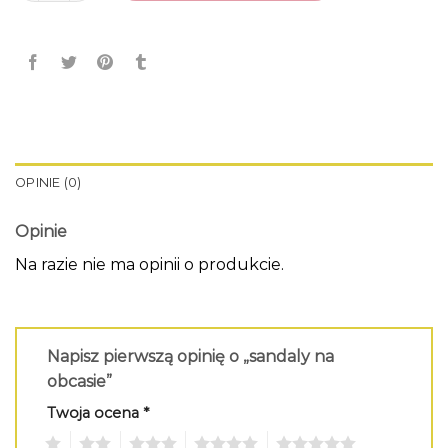
OPINIE (0)
Opinie
Na razie nie ma opinii o produkcie.
Napisz pierwszą opinię o „sandaly na
obcasie”
Twoja ocena
*
1
2
3
4
5