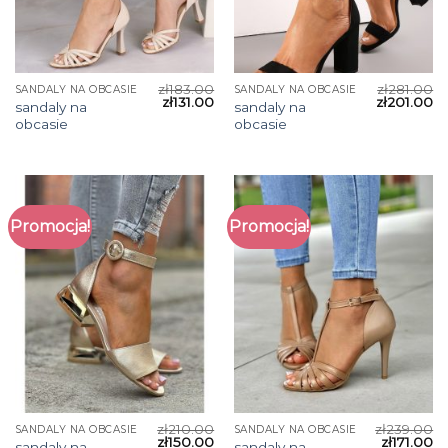
zł
183.00
zł
281.00
SANDALY NA OBCASIE
SANDALY NA OBCASIE
zł
131.00
zł
201.00
sandaly na
sandaly na
obcasie
obcasie
Promocja!
Promocja!
zł
210.00
zł
239.00
SANDALY NA OBCASIE
SANDALY NA OBCASIE
zł
150.00
zł
171.00
sandaly na
sandaly na