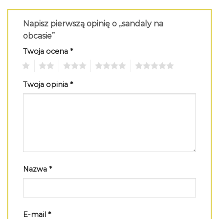
Napisz pierwszą opinię o „sandaly na
obcasie”
Twoja ocena
*
1
2
3
4
5
Twoja opinia
*
Nazwa
*
E-mail
*