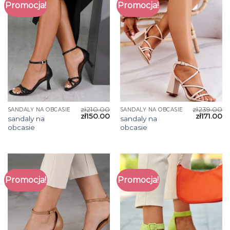
Promocja!
Promocja!
zł
210.00
zł
239.00
SANDALY NA OBCASIE
SANDALY NA OBCASIE
zł
150.00
zł
171.00
sandaly na
sandaly na
obcasie
obcasie
Promocja!
Promocja!