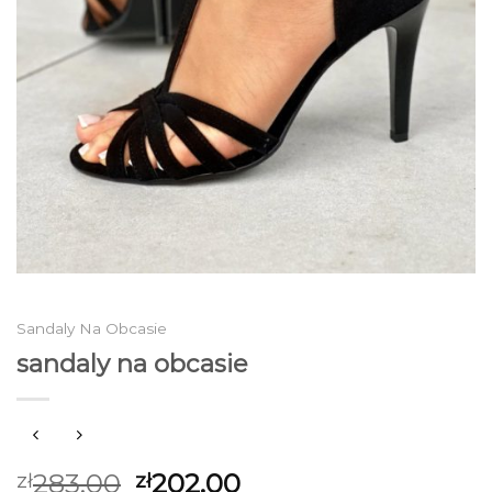
Sandaly Na Obcasie
sandaly na obcasie
283.00
202.00
zł
zł