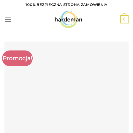
Skip
100% BEZPIECZNA STRONA ZAMÓWIENIA
to
content
0
Promocja!