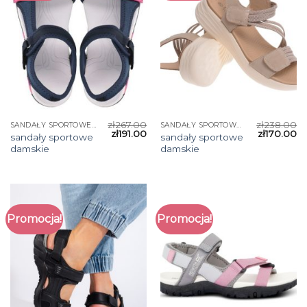
zł
267.00
zł
238.00
SANDAŁY SPORTOWE DAMSKIE
SANDAŁY SPORTOWE DAMSKIE
zł
191.00
zł
170.00
sandały sportowe
sandały sportowe
damskie
damskie
Promocja!
Promocja!