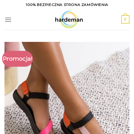
Skip
100% BEZPIECZNA STRONA ZAMÓWIENIA
to
content
0
Promocja!